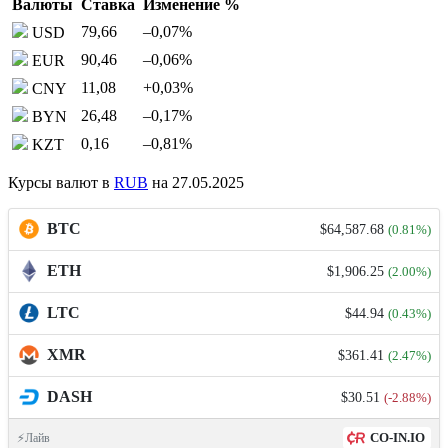
Валюты
Ставка
Изменение %
79,66
–0,07
%
USD
90,46
–0,06
%
EUR
11,08
+0,03
%
CNY
26,48
–0,17
%
BYN
0,16
–0,81
%
KZT
Курсы валют в
RUB
на 27.05.2025
BTC
$64,587.68
(0.81%)
ETH
$1,906.25
(2.00%)
LTC
$44.94
(0.43%)
XMR
$361.41
(2.47%)
DASH
$30.51
(-2.88%)
CO-IN.IO
⚡Лайв