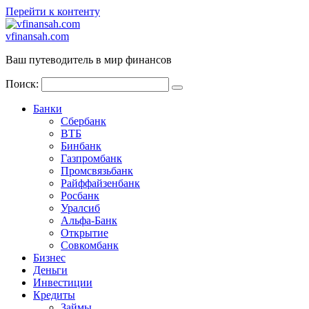
Перейти к контенту
vfinansah.com
Ваш путеводитель в мир финансов
Поиск:
Банки
Сбербанк
ВТБ
Бинбанк
Газпромбанк
Промсвязьбанк
Райффайзенбанк
Росбанк
Уралсиб
Альфа-Банк
Открытие
Совкомбанк
Бизнес
Деньги
Инвестиции
Кредиты
Займы