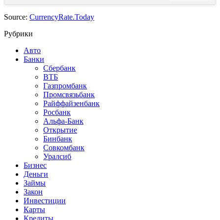
Source:
CurrencyRate.Today
Рубрики
Авто
Банки
Сбербанк
ВТБ
Газпромбанк
Промсвязьбанк
Райффайзенбанк
Росбанк
Альфа-Банк
Открытие
Бинбанк
Совкомбанк
Уралсиб
Бизнес
Деньги
Займы
Закон
Инвестиции
Карты
Кредиты