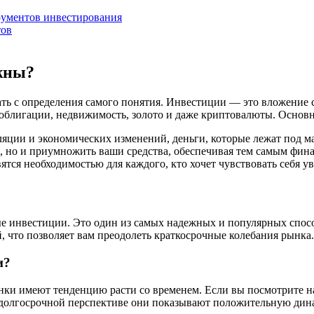
рументов инвестирования
тов
ажны?
чать с определения самого понятия. Инвестиции — это вложение
 облигации, недвижимость, золото и даже криптовалюты. Основ
яции и экономических изменений, деньги, которые лежат под ма
ь, но и приумножить ваши средства, обеспечивая тем самым фин
тся необходимостью для каждого, кто хочет чувствовать себя ув
е инвестиции. Это один из самых надежных и популярных способ
й, что позволяет вам преодолеть краткосрочные колебания рынка.
и?
рынки имеют тенденцию расти со временем. Если вы посмотрите 
 в долгосрочной перспективе они показывают положительную дин