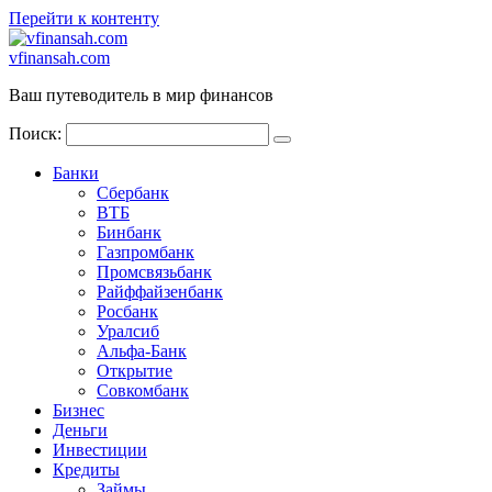
Перейти к контенту
vfinansah.com
Ваш путеводитель в мир финансов
Поиск:
Банки
Сбербанк
ВТБ
Бинбанк
Газпромбанк
Промсвязьбанк
Райффайзенбанк
Росбанк
Уралсиб
Альфа-Банк
Открытие
Совкомбанк
Бизнес
Деньги
Инвестиции
Кредиты
Займы