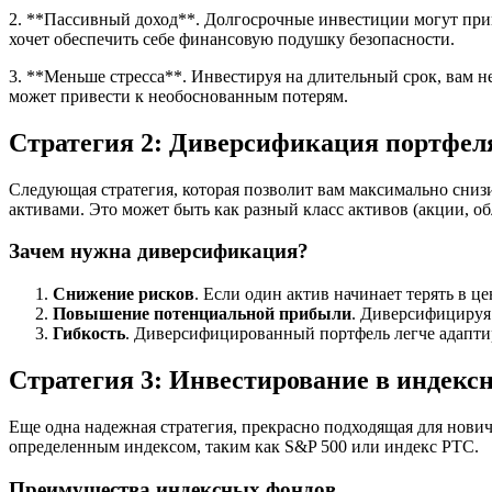
2. **Пассивный доход**. Долгосрочные инвестиции могут прин
хочет обеспечить себе финансовую подушку безопасности.
3. **Меньше стресса**. Инвестируя на длительный срок, вам н
может привести к необоснованным потерям.
Стратегия 2: Диверсификация портфел
Следующая стратегия, которая позволит вам максимально сниз
активами. Это может быть как разный класс активов (акции, о
Зачем нужна диверсификация?
Снижение рисков
. Если один актив начинает терять в це
Повышение потенциальной прибыли
. Диверсифицируя
Гибкость
. Диверсифицированный портфель легче адаптир
Стратегия 3: Инвестирование в индек
Еще одна надежная стратегия, прекрасно подходящая для нови
определенным индексом, таким как S&P 500 или индекс РТС.
Преимущества индексных фондов