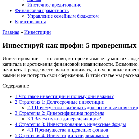
Ипотечное кредитование
Финансовая грамотность
Управление семейным бюджетом
Криптовалюта
Главная
»
Инвестиции
Инвестируй как профи: 5 проверенных 
Инвестирование — это слово, которое вызывает у многих люде
капитала и достижения финансовой независимости. Возможно, 
начинать. Прежде всего, важно понимать, что успешные инвес
камни и не потерять свои сбережения. В этой статье мы расск
Содержание
1
Что такое инвестиции и почему они важны?
2
Стратегия 1: Долгосрочные инвестиции
2.1
Почему стоит выбирать долгосрочные инвестиц
3
Стратегия 2: Диверсификация портфеля
3.1
Зачем нужна диверсификация?
4
Стратегия 3: Инвестирование в индексные фонды
4.1
Преимущества индексных фондов
5
Стратегия 4: Инвестиции в недвижимость