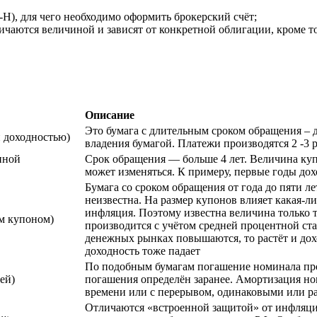
Н), для чего необходимо оформить брокерский счёт;
личаются величиной и зависят от конкретной облигации, кроме 
Описание
Это бумага с длительным сроком обращения – д
 доходностью)
владения бумагой. Платежи производятся 2 -3 р
нной
Срок обращения — больше 4 лет. Величина куп
может изменяться. К примеру, первые годы дох
Бумага со сроком обращения от года до пяти ле
неизвестна. На размер купонов влияет какая-
инфляция. Поэтому известна величина только 
м купоном)
производится с учётом средней процентной ста
денежных рынках повышаются, то растёт и дох
доходность тоже падает
По подобным бумагам погашение номинала прои
ей)
погашения определён заранее. Амортизация н
времени или с перерывом, одинаковыми или р
Отличаются «встроенной защитой» от инфляци