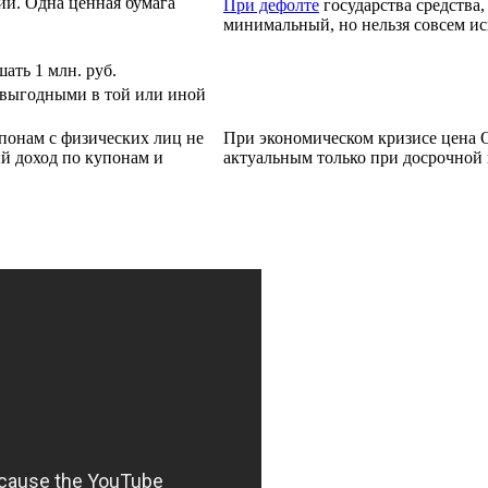
й. Одна ценная бумага
При дефолте
государства средства,
минимальный, но нельзя совсем и
ать 1 млн. руб.
 выгодными в той или иной
понам с физических лиц не
При экономическом кризисе цена 
й доход по купонам и
актуальным только при досрочной