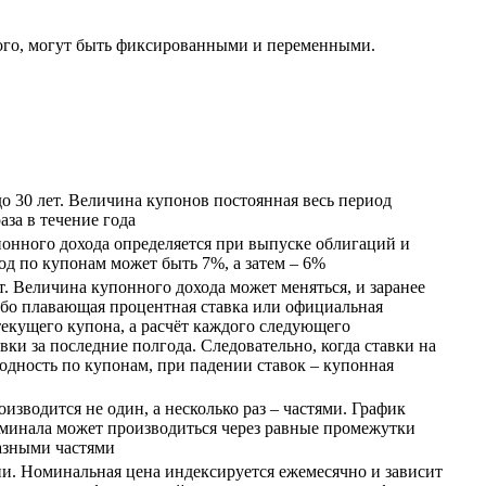
того, могут быть фиксированными и переменными.
о 30 лет. Величина купонов постоянная весь период
аза в течение года
онного дохода определяется при выпуске облигаций и
од по купонам может быть 7%, а затем – 6%
т. Величина купонного дохода может меняться, и заранее
либо плавающая процентная ставка или официальная
текущего купона, а расчёт каждого следующего
вки за последние полгода. Следовательно, когда ставки на
одность по купонам, при падении ставок – купонная
зводится не один, а несколько раз – частями. График
оминала может производиться через равные промежутки
азными частями
и. Номинальная цена индексируется ежемесячно и зависит