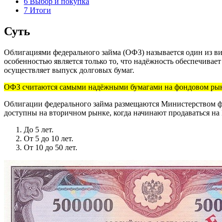
6
Выбор и покупка
7
Итоги
Суть
Облигациями федерального займа (ОФЗ) называется один из в
особенностью является только то, что надёжность обеспечивает
осуществляет выпуск долговых бумаг.
ОФЗ считаются самыми надёжными бумагами на фондовом ры
Облигации федерального займа размещаются Министерством фи
доступны на вторичном рынке, когда начинают продаваться на
До 5 лет.
От 5 до 10 лет.
От 10 до 50 лет.