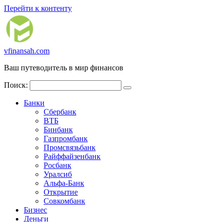
Перейти к контенту
vfinansah.com
Ваш путеводитель в мир финансов
Поиск:
Банки
Сбербанк
ВТБ
Бинбанк
Газпромбанк
Промсвязьбанк
Райффайзенбанк
Росбанк
Уралсиб
Альфа-Банк
Открытие
Совкомбанк
Бизнес
Деньги