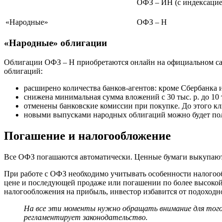
ОФЗ – ИН (с индексацие
«Народные»
ОФЗ – Н
«Народные» облигации
Облигации ОФЗ – Н приобретаются онлайн на официальном сай
облигаций:
расширено количества банков-агентов: кроме Сбербанка 
снижена минимальная сумма вложений с 30 тыс. р. до 10 т
отменены банковские комиссии при покупке. До этого кли
новыми выпусками народных облигаций можно будет поль
Погашение и налогообложение
Все ОФЗ погашаются автоматически. Ценные бумаги выкупаютс
При работе с ОФЗ необходимо учитывать особенности налогоо
цене и последующей продаже или погашении по более высокой 
налогообложения на прибыль, инвестор избавится от подоходно
На все эти моменты нужно обращать внимание для того
регламентирует законодательство.