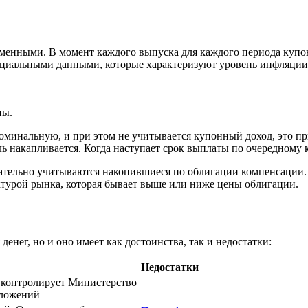
ременными. В момент каждого выпуска для каждого периода куп
ициальными данными, которые характеризуют уровень инфляции.
ны.
инальную, и при этом не учитывается купонный доход, это прив
накапливается. Когда наступает срок выплаты по очередному ку
ельно учитываются накопившиеся по облигации компенсации. Ц
ктурой рынка, которая бывает выше или ниже цены облигации.
нег, но и оно имеет как достоинства, так и недостатки:
Недостатки
 контролирует Министерство
вложений