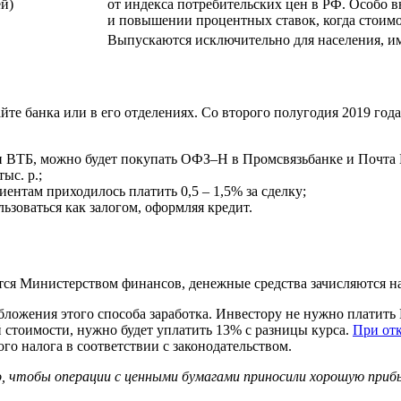
й)
от индекса потребительских цен в РФ. Особо 
и повышении процентных ставок, когда стоим
Выпускаются исключительно для населения, и
те банка или в его отделениях. Со второго полугодия 2019 го
и ВТБ, можно будет покупать ОФЗ–Н в Промсвязьбанке и Почта 
ыс. р.;
ентам приходилось платить 0,5 – 1,5% за сделку;
зоваться как залогом, оформляя кредит.
я Министерством финансов, денежные средства зачисляются на 
бложения этого способа заработка. Инвестору не нужно платит
стоимости, нужно будет уплатить 13% с разницы курса.
При от
го налога в соответствии с законодательством.
, чтобы операции с ценными бумагами приносили хорошую приб