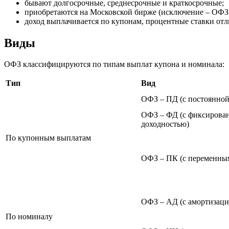
бывают долгосрочные, среднесрочные и краткосрочные;
приобретаются на Московской бирже (исключение – ОФЗ-
доход выплачивается по купонам, процентные ставки от
Виды
ОФЗ классифицируются по типам выплат купона и номинала:
Тип
Вид
ОФЗ – ПД (с постоянной
ОФЗ – ФД (с фиксирова
доходностью)
По купонным выплатам
ОФЗ – ПК (с переменны
ОФЗ – АД (с амортизаци
По номиналу