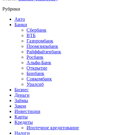
Рубрики
Авто
Банки
Сбербанк
ВТБ
Газпромбанк
Промсвязьбанк
Райффайзенбанк
Росбанк
Альфа-Банк
Открытие
Бинбанк
Совкомбанк
Уралсиб
Бизнес
Деньги
Займы
Закон
Инвестиции
Карты
Кредиты
Ипотечное кредитование
Налоги