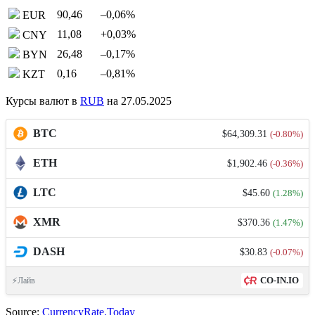
90,46
–0,06
%
EUR
11,08
+0,03
%
CNY
26,48
–0,17
%
BYN
0,16
–0,81
%
KZT
Курсы валют в
RUB
на 27.05.2025
BTC
$64,309.31
(-0.80%)
ETH
$1,902.46
(-0.36%)
LTC
$45.60
(1.28%)
XMR
$370.36
(1.47%)
DASH
$30.83
(-0.07%)
CO-IN.IO
⚡Лайв
Source:
CurrencyRate.Today