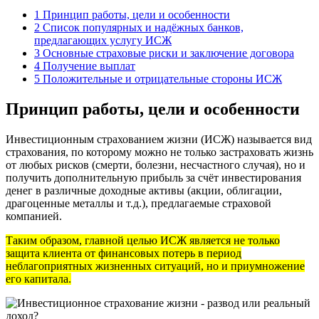
1
Принцип работы, цели и особенности
2
Список популярных и надёжных банков,
предлагающих услугу ИСЖ
3
Основные страховые риски и заключение договора
4
Получение выплат
5
Положительные и отрицательные стороны ИСЖ
Принцип работы, цели и особенности
Инвестиционным страхованием жизни (ИСЖ) называется вид
страхования, по которому можно не только застраховать жизнь
от любых рисков (смерти, болезни, несчастного случая), но и
получить дополнительную прибыль за счёт инвестирования
денег в различные доходные активы (акции, облигации,
драгоценные металлы и т.д.), предлагаемые страховой
компанией.
Таким образом, главной целью ИСЖ является не только
защита клиента от финансовых потерь в период
неблагоприятных жизненных ситуаций, но и приумножение
его капитала.