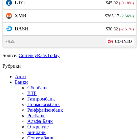
LTC
$45.02
(-0.18%)
XMR
$365.17
(2.56%)
DASH
$30.62
(-2.51%)
CO-IN.IO
⚡Лайв
Source:
CurrencyRate.Today
Рубрики
Авто
Банки
Сбербанк
ВТБ
Газпромбанк
Промсвязьбанк
Райффайзенбанк
Росбанк
Альфа-Банк
Открытие
Бинбанк
Совкомбанк