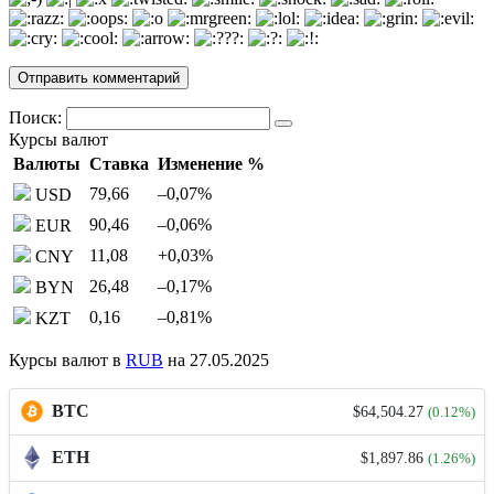
Поиск:
Курсы валют
Валюты
Ставка
Изменение %
79,66
–0,07
%
USD
90,46
–0,06
%
EUR
11,08
+0,03
%
CNY
26,48
–0,17
%
BYN
0,16
–0,81
%
KZT
Курсы валют в
RUB
на 27.05.2025
BTC
$64,504.27
(0.12%)
ETH
$1,897.86
(1.26%)