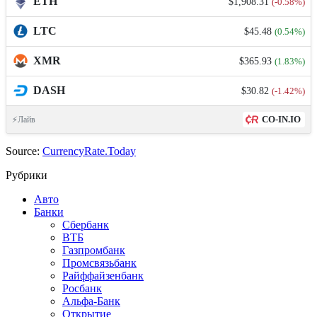
ETH
$1,908.31
(-0.58%)
LTC
$45.48
(0.54%)
XMR
$365.93
(1.83%)
DASH
$30.82
(-1.42%)
CO-IN.IO
⚡Лайв
Source:
CurrencyRate.Today
Рубрики
Авто
Банки
Сбербанк
ВТБ
Газпромбанк
Промсвязьбанк
Райффайзенбанк
Росбанк
Альфа-Банк
Открытие