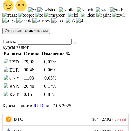
Поиск:
Курсы валют
Валюты
Ставка
Изменение %
79,66
–0,07
%
USD
90,46
–0,06
%
EUR
11,08
+0,03
%
CNY
26,48
–0,17
%
BYN
0,16
–0,81
%
KZT
Курсы валют в
RUB
на 27.05.2025
BTC
$64,427.92
(-0.73%)