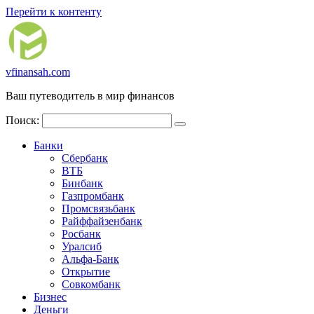
Перейти к контенту
vfinansah.com
Ваш путеводитель в мир финансов
Поиск:
Банки
Сбербанк
ВТБ
Бинбанк
Газпромбанк
Промсвязьбанк
Райффайзенбанк
Росбанк
Уралсиб
Альфа-Банк
Открытие
Совкомбанк
Бизнес
Деньги