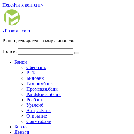
Перейти к контенту
vfinansah.com
Ваш путеводитель в мир финансов
Поиск:
Банки
Сбербанк
ВТБ
Бинбанк
Газпромбанк
Промсвязьбанк
Райффайзенбанк
Росбанк
Уралсиб
Альфа-Банк
Открытие
Совкомбанк
Бизнес
Деньги