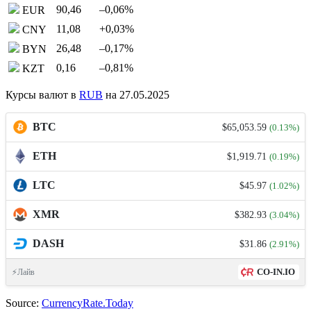
90,46
–0,06
%
EUR
11,08
+0,03
%
CNY
26,48
–0,17
%
BYN
0,16
–0,81
%
KZT
Курсы валют в
RUB
на 27.05.2025
BTC
$65,053.59
(0.13%)
ETH
$1,919.71
(0.19%)
LTC
$45.97
(1.02%)
XMR
$382.93
(3.04%)
DASH
$31.86
(2.91%)
CO-IN.IO
⚡Лайв
Source:
CurrencyRate.Today