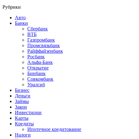
Рубрики
Авто
Банки
Сбербанк
ВТБ
Газпромбанк
Промсвязьбанк
Райффайзенбанк
Росбанк
Альфа-Банк
Открытие
Бинбанк
Совкомбанк
Уралсиб
Бизнес
Деньги
Займы
Закон
Инвестиции
Карты
Кредиты
Ипотечное кредитование
Налоги