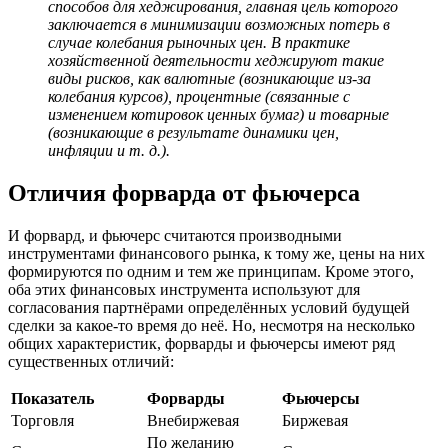
способов для хеджирования, главная цель которого
заключается в минимизации возможных потерь в
случае колебания рыночных цен. В практике
хозяйственной деятельности хеджируют такие
виды рисков, как валютные (возникающие из-за
колебания курсов), процентные (связанные с
изменением котировок ценных бумаг) и товарные
(возникающие в результате динамики цен,
инфляции и т. д.).
Отличия форварда от фьючерса
И форвард, и фьючерс считаются производными
инструментами финансового рынка, к тому же, цены на них
формируются по одним и тем же принципам. Кроме этого,
оба этих финансовых инструмента используют для
согласования партнёрами определённых условий будущей
сделки за какое-то время до неё. Но, несмотря на несколько
общих характеристик, форварды и фьючерсы имеют ряд
существенных отличий:
Показатель
Форварды
Фьючерсы
Торговля
Внебиржевая
Биржевая
По желанию