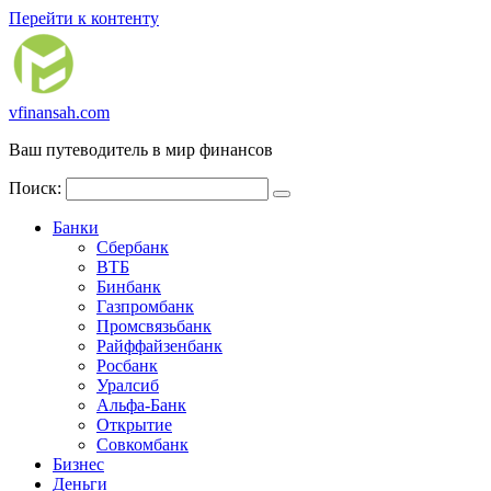
Перейти к контенту
vfinansah.com
Ваш путеводитель в мир финансов
Поиск:
Банки
Сбербанк
ВТБ
Бинбанк
Газпромбанк
Промсвязьбанк
Райффайзенбанк
Росбанк
Уралсиб
Альфа-Банк
Открытие
Совкомбанк
Бизнес
Деньги