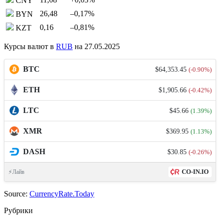
CNY
26,48
–0,17
%
BYN
0,16
–0,81
%
KZT
Курсы валют в
RUB
на 27.05.2025
BTC
$64,353.45
(-0.90%)
ETH
$1,905.66
(-0.42%)
LTC
$45.66
(1.39%)
XMR
$369.95
(1.13%)
DASH
$30.85
(-0.26%)
CO-IN.IO
⚡Лайв
Source:
CurrencyRate.Today
Рубрики