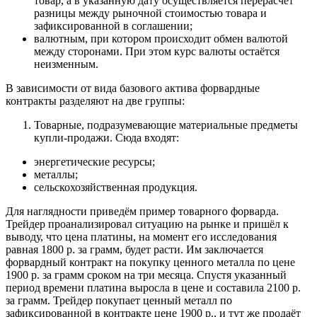
товар, а в указанную дату осуществляется перерасчёт
разницы между рыночной стоимостью товара и
зафиксированной в соглашении;
валютным, при котором происходит обмен валютой
между сторонами. При этом курс валюты остаётся
неизменным.
В зависимости от вида базового актива форвардные
контракты разделяют на две группы:
Товарные, подразумевающие материальные предметы
купли-продажи. Сюда входят:
энергетические ресурсы;
металлы;
сельскохозяйственная продукция.
Для наглядности приведём пример товарного форварда.
Трейдер проанализировал ситуацию на рынке и пришёл к
выводу, что цена платины, на момент его исследования
равная 1800 р. за грамм, будет расти. Им заключается
форвардный контракт на покупку ценного металла по цене
1900 р. за грамм сроком на три месяца. Спустя указанный
период времени платина выросла в цене и составила 2100 р.
за грамм. Трейдер покупает ценный металл по
зафиксированной в контракте цене 1900 р., и тут же продаёт