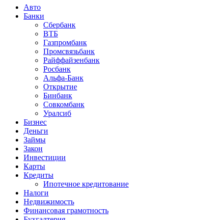
Авто
Банки
Сбербанк
ВТБ
Газпромбанк
Промсвязьбанк
Райффайзенбанк
Росбанк
Альфа-Банк
Открытие
Бинбанк
Совкомбанк
Уралсиб
Бизнес
Деньги
Займы
Закон
Инвестиции
Карты
Кредиты
Ипотечное кредитование
Налоги
Недвижимость
Финансовая грамотность
Бухгалтерия