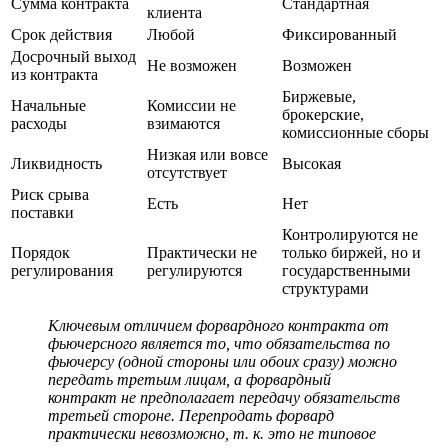
Сумма контракта
Стандартная
клиента
Срок действия
Любой
Фиксированный
Досрочный выход
Не возможен
Возможен
из контракта
Биржевые,
Начальные
Комиссии не
брокерские,
расходы
взимаются
комиссионные сборы
Низкая или вовсе
Ликвидность
Высокая
отсутствует
Риск срыва
Есть
Нет
поставки
Контролируются не
Порядок
Практически не
только биржей, но и
регулирования
регулируются
государственными
структурами
Ключевым отличием форвардного контракта от
фьючерсного является то, что обязательства по
фьючерсу (одной стороны или обоих сразу) можно
передать третьим лицам, а форвардный
контракт не предполагает передачу обязательств
третьей стороне. Перепродать форвард
практически невозможно, т. к. это не типовое