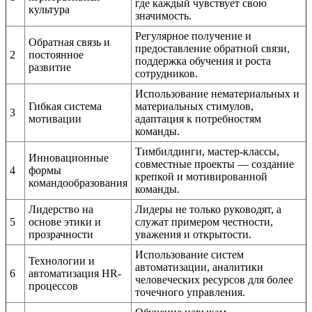
где каждый чувствует свою
культура
значимость.
Регулярное получение и
Обратная связь и
предоставление обратной связи,
2
постоянное
поддержка обучения и роста
развитие
сотрудников.
Использование нематериальных и
Гибкая система
материальных стимулов,
3
мотивации
адаптация к потребностям
команды.
Тимбилдинги, мастер-классы,
Инновационные
совместные проекты — создание
4
формы
крепкой и мотивированной
командообразования
команды.
Лидерство на
Лидеры не только руководят, а
5
основе этики и
служат примером честности,
прозрачности
уважения и открытости.
Использование систем
Технологии и
автоматизации, аналитики
6
автоматизация HR-
человеческих ресурсов для более
процессов
точечного управления.