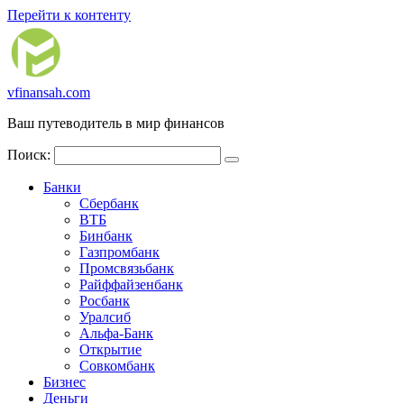
Перейти к контенту
vfinansah.com
Ваш путеводитель в мир финансов
Поиск:
Банки
Сбербанк
ВТБ
Бинбанк
Газпромбанк
Промсвязьбанк
Райффайзенбанк
Росбанк
Уралсиб
Альфа-Банк
Открытие
Совкомбанк
Бизнес
Деньги