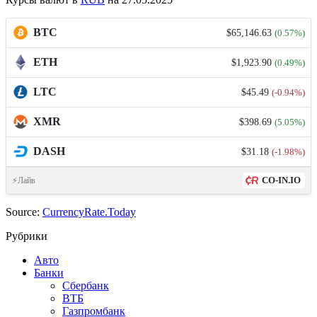
BTC
$65,146.63
(0.57%)
ETH
$1,923.90
(0.49%)
LTC
$45.49
(-0.94%)
XMR
$398.69
(5.05%)
DASH
$31.18
(-1.98%)
CO-IN.IO
⚡Лайв
Source:
CurrencyRate.Today
Рубрики
Авто
Банки
Сбербанк
ВТБ
Газпромбанк