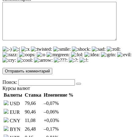
Поиск:
Курсы валют
Валюты
Ставка
Изменение %
79,66
–0,07
%
USD
90,46
–0,06
%
EUR
11,08
+0,03
%
CNY
26,48
–0,17
%
BYN