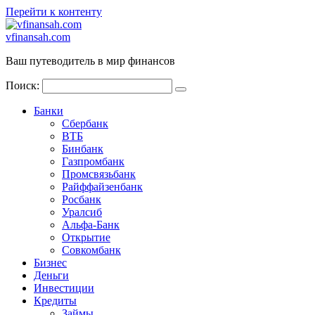
Перейти к контенту
vfinansah.com
Ваш путеводитель в мир финансов
Поиск:
Банки
Сбербанк
ВТБ
Бинбанк
Газпромбанк
Промсвязьбанк
Райффайзенбанк
Росбанк
Уралсиб
Альфа-Банк
Открытие
Совкомбанк
Бизнес
Деньги
Инвестиции
Кредиты
Займы