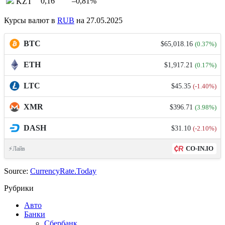
0,16
–0,81
%
KZT
Курсы валют в
RUB
на 27.05.2025
BTC
$65,018.16
(0.37%)
ETH
$1,917.21
(0.17%)
LTC
$45.35
(-1.40%)
XMR
$396.71
(3.98%)
DASH
$31.10
(-2.10%)
CO-IN.IO
⚡Лайв
Source:
CurrencyRate.Today
Рубрики
Авто
Банки
Сбербанк