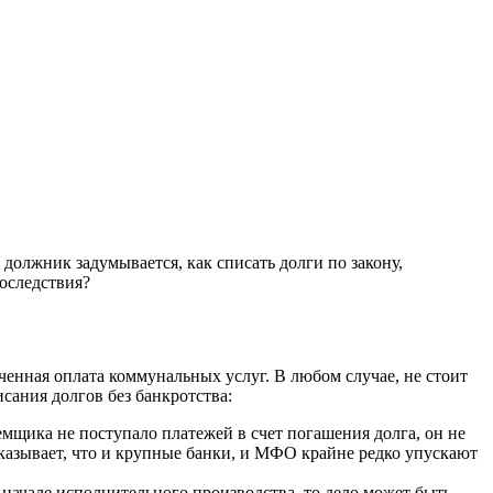
должник задумывается, как списать долги по закону,
оследствия?
оченная оплата коммунальных услуг. В любом случае, не стоит
исания долгов без банкротства:
аемщика не поступало платежей в счет погашения долга, он не
казывает, что и крупные банки, и МФО крайне редко упускают
 начале исполнительного производства, то дело может быть