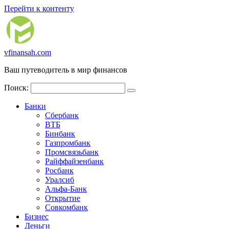
Перейти к контенту
vfinansah.com
Ваш путеводитель в мир финансов
Поиск:
Банки
Сбербанк
ВТБ
Бинбанк
Газпромбанк
Промсвязьбанк
Райффайзенбанк
Росбанк
Уралсиб
Альфа-Банк
Открытие
Совкомбанк
Бизнес
Деньги