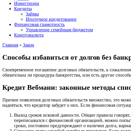
Инвестиции
Кредиты
Займы
Ипотечное кредитование
Финансовая грамотность
Управление семейным бюджетом
Криптовалюта
Главная
»
Закон
Способы избавиться от долгов без банк
Своевременное погашение долговых обязательств, к сожалению,
обязательна ли процедура банкротства, или есть другие спос
Кредит Вебмани: законные методы спис
Причин появления долговых обязательств множество, это мож
надеяться, что кредитор забудет о них. Если финансовая ситуац
Выход сроков исковой давности. Общие правила говорят, ч
переписывался с финансовой организацией, можно попыта
сроки, постоянно предупреждают о наличии долга, вариа
Списание долга службой судебных приставов. Если должни