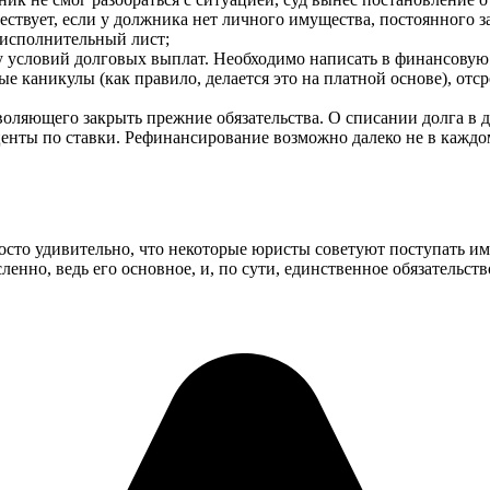
твует, если у должника нет личного имущества, постоянного зара
 исполнительный лист;
ку условий долговых выплат. Необходимо написать в финансову
е каникулы (как правило, делается это на платной основе), отср
ляющего закрыть прежние обязательства. О списании долга в да
енты по ставки. Рефинансирование возможно далеко не в каждо
осто удивительно, что некоторые юристы советуют поступать име
енно, ведь его основное, и, по сути, единственное обязательст