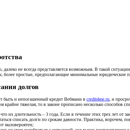
ротства
 далеко не всегда представляется возможным. В такой ситуации 
обы, более простые, предполагающие минимальные юридические п
ания долгов
ет быть и непогашенный кредит Вебмани в
credit4me.ru
, и проср
ия крайне тяжелая, то в законе прописано несколько способов сп
то их длительность – 3 года. Если в течение этих трех лет от з
ться списать долги по срокам давности. Практика, впрочем, по
нт маловероятен;
к не смог разобраться с ситуацией, суд вынес постановление о