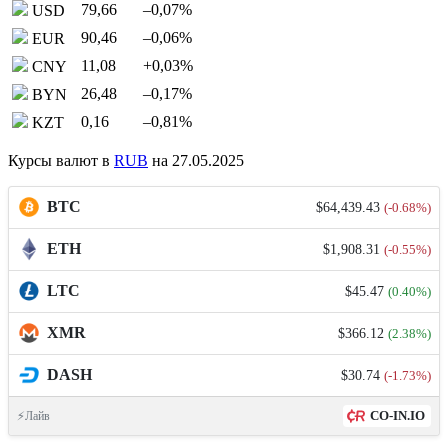
79,66
–0,07
%
USD
90,46
–0,06
%
EUR
11,08
+0,03
%
CNY
26,48
–0,17
%
BYN
0,16
–0,81
%
KZT
Курсы валют в
RUB
на 27.05.2025
BTC
$64,439.43
(-0.68%)
ETH
$1,908.31
(-0.55%)
LTC
$45.47
(0.40%)
XMR
$366.12
(2.38%)
DASH
$30.74
(-1.73%)
CO-IN.IO
⚡Лайв