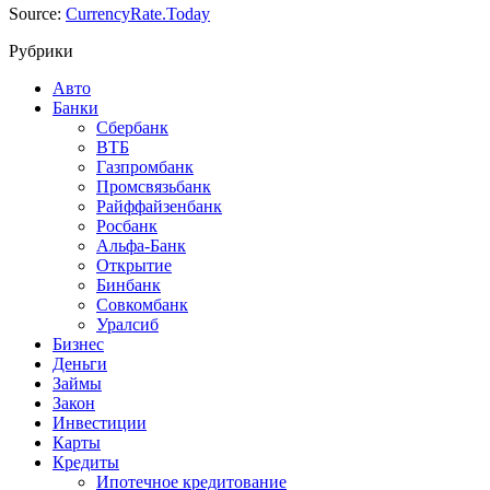
Source:
CurrencyRate.Today
Рубрики
Авто
Банки
Сбербанк
ВТБ
Газпромбанк
Промсвязьбанк
Райффайзенбанк
Росбанк
Альфа-Банк
Открытие
Бинбанк
Совкомбанк
Уралсиб
Бизнес
Деньги
Займы
Закон
Инвестиции
Карты
Кредиты
Ипотечное кредитование