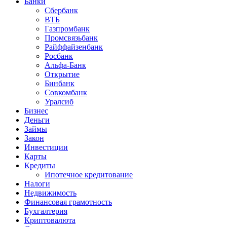
Банки
Сбербанк
ВТБ
Газпромбанк
Промсвязьбанк
Райффайзенбанк
Росбанк
Альфа-Банк
Открытие
Бинбанк
Совкомбанк
Уралсиб
Бизнес
Деньги
Займы
Закон
Инвестиции
Карты
Кредиты
Ипотечное кредитование
Налоги
Недвижимость
Финансовая грамотность
Бухгалтерия
Криптовалюта