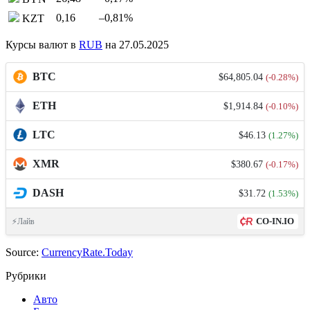
0,16
–0,81
%
KZT
Курсы валют в
RUB
на 27.05.2025
BTC
$64,805.04
(-0.28%)
ETH
$1,914.84
(-0.10%)
LTC
$46.13
(1.27%)
XMR
$380.67
(-0.17%)
DASH
$31.72
(1.53%)
CO-IN.IO
⚡Лайв
Source:
CurrencyRate.Today
Рубрики
Авто