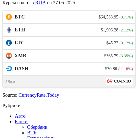
Курсы валют в
RUB
на 27.05.2025
BTC
$64,533.95
(0.71%)
ETH
$1,906.28
(2.12%)
LTC
$45.22
(0.12%)
XMR
$365.79
(3.35%)
DASH
$30.86
(-1.18%)
CO-IN.IO
⚡Лайв
Source:
CurrencyRate.Today
Рубрики
Авто
Банки
Сбербанк
ВТБ