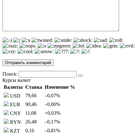
Поиск:
Курсы валют
Валюты
Ставка
Изменение %
79,66
–0,07
%
USD
90,46
–0,06
%
EUR
11,08
+0,03
%
CNY
26,48
–0,17
%
BYN
0,16
–0,81
%
KZT