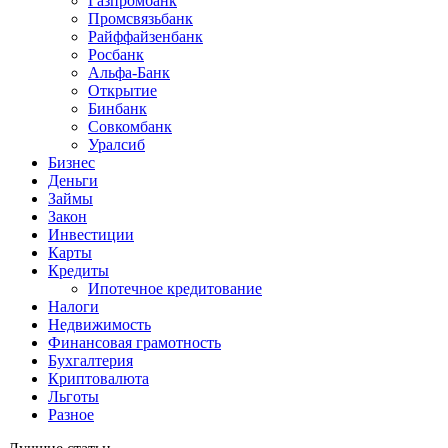
Газпромбанк
Промсвязьбанк
Райффайзенбанк
Росбанк
Альфа-Банк
Открытие
Бинбанк
Совкомбанк
Уралсиб
Бизнес
Деньги
Займы
Закон
Инвестиции
Карты
Кредиты
Ипотечное кредитование
Налоги
Недвижимость
Финансовая грамотность
Бухгалтерия
Криптовалюта
Льготы
Разное