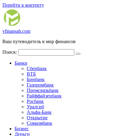
Перейти к контенту
vfinansah.com
Ваш путеводитель в мир финансов
Поиск:
Банки
Сбербанк
ВТБ
Бинбанк
Газпромбанк
Промсвязьбанк
Райффайзенбанк
Росбанк
Уралсиб
Альфа-Банк
Открытие
Совкомбанк
Бизнес
Деньги