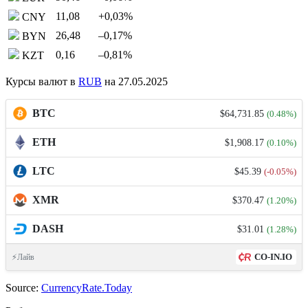
11,08
+0,03
%
CNY
26,48
–0,17
%
BYN
0,16
–0,81
%
KZT
Курсы валют в
RUB
на 27.05.2025
BTC
$64,731.85
(0.48%)
ETH
$1,908.17
(0.10%)
LTC
$45.39
(-0.05%)
XMR
$370.47
(1.20%)
DASH
$31.01
(1.28%)
CO-IN.IO
⚡Лайв
Source:
CurrencyRate.Today