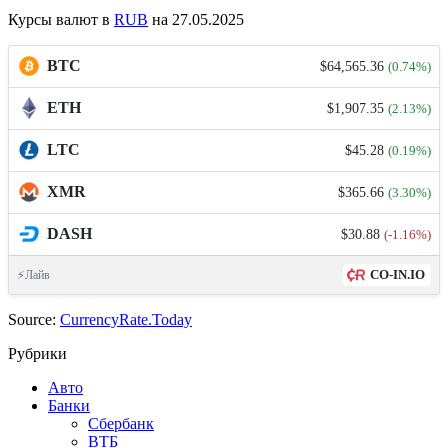
Курсы валют в
RUB
на 27.05.2025
BTC
$64,565.36
(0.74%)
ETH
$1,907.35
(2.13%)
LTC
$45.28
(0.19%)
XMR
$365.66
(3.30%)
DASH
$30.88
(-1.16%)
CO-IN.IO
⚡Лайв
Source:
CurrencyRate.Today
Рубрики
Авто
Банки
Сбербанк
ВТБ