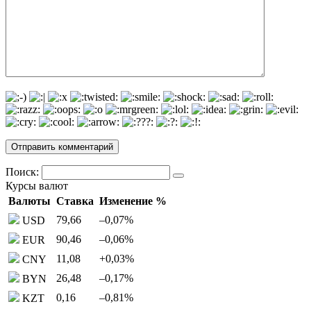
Поиск:
Курсы валют
Валюты
Ставка
Изменение %
79,66
–0,07
%
USD
90,46
–0,06
%
EUR
11,08
+0,03
%
CNY
26,48
–0,17
%
BYN
0,16
–0,81
%
KZT