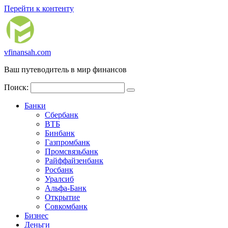
Перейти к контенту
vfinansah.com
Ваш путеводитель в мир финансов
Поиск:
Банки
Сбербанк
ВТБ
Бинбанк
Газпромбанк
Промсвязьбанк
Райффайзенбанк
Росбанк
Уралсиб
Альфа-Банк
Открытие
Совкомбанк
Бизнес
Деньги