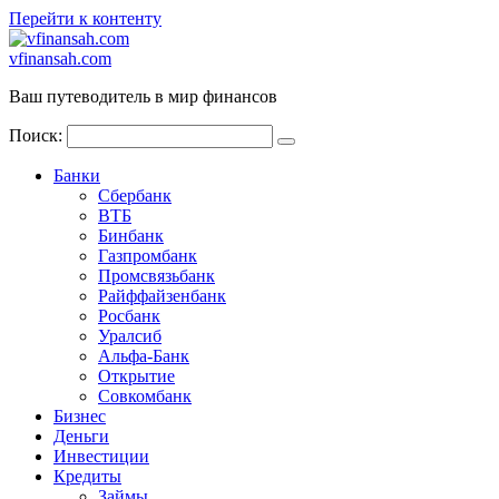
Перейти к контенту
vfinansah.com
Ваш путеводитель в мир финансов
Поиск:
Банки
Сбербанк
ВТБ
Бинбанк
Газпромбанк
Промсвязьбанк
Райффайзенбанк
Росбанк
Уралсиб
Альфа-Банк
Открытие
Совкомбанк
Бизнес
Деньги
Инвестиции
Кредиты
Займы