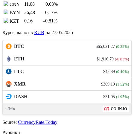
11,08
+0,03
%
CNY
26,48
–0,17
%
BYN
0,16
–0,81
%
KZT
Курсы валют в
RUB
на 27.05.2025
BTC
$65,021.27
(0.32%)
ETH
$1,916.79
(-0.03%)
LTC
$45.89
(0.40%)
XMR
$369.19
(1.52%)
DASH
$31.05
(1.95%)
CO-IN.IO
⚡Лайв
Source:
CurrencyRate.Today
Рубрики