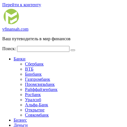
Перейти к контенту
vfinansah.com
Ваш путеводитель в мир финансов
Поиск:
Банки
Сбербанк
ВТБ
Бинбанк
Газпромбанк
Промсвязьбанк
Райффайзенбанк
Росбанк
Уралсиб
Альфа-Банк
Открытие
Совкомбанк
Бизнес
Деньги