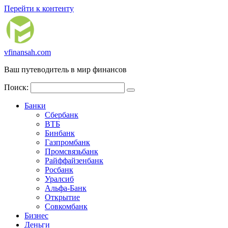
Перейти к контенту
vfinansah.com
Ваш путеводитель в мир финансов
Поиск:
Банки
Сбербанк
ВТБ
Бинбанк
Газпромбанк
Промсвязьбанк
Райффайзенбанк
Росбанк
Уралсиб
Альфа-Банк
Открытие
Совкомбанк
Бизнес
Деньги