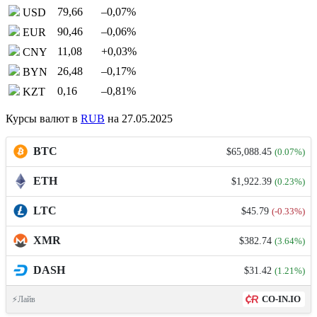
79,66
–0,07
%
USD
90,46
–0,06
%
EUR
11,08
+0,03
%
CNY
26,48
–0,17
%
BYN
0,16
–0,81
%
KZT
Курсы валют в
RUB
на 27.05.2025
BTC
$65,088.45
(0.07%)
ETH
$1,922.39
(0.23%)
LTC
$45.79
(-0.33%)
XMR
$382.74
(3.64%)
DASH
$31.42
(1.21%)
CO-IN.IO
⚡Лайв