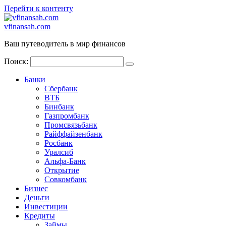
Перейти к контенту
vfinansah.com
Ваш путеводитель в мир финансов
Поиск:
Банки
Сбербанк
ВТБ
Бинбанк
Газпромбанк
Промсвязьбанк
Райффайзенбанк
Росбанк
Уралсиб
Альфа-Банк
Открытие
Совкомбанк
Бизнес
Деньги
Инвестиции
Кредиты
Займы