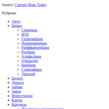
Source:
CurrencyRate.Today
Рубрики
Авто
Банки
Сбербанк
ВТБ
Газпромбанк
Промсвязьбанк
Райффайзенбанк
Росбанк
Альфа-Банк
Открытие
Бинбанк
Совкомбанк
Уралсиб
Бизнес
Деньги
Займы
Закон
Инвестиции
Карты
Кредиты
Ипотечное кредитование