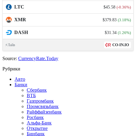
LTC
$45.58
(-0.36%)
XMR
$379.83
(3.18%)
DASH
$31.34
(1.26%)
CO-IN.IO
⚡Лайв
Source:
CurrencyRate.Today
Рубрики
Авто
Банки
Сбербанк
ВТБ
Газпромбанк
Промсвязьбанк
Райффайзенбанк
Росбанк
Альфа-Банк
Открытие
Бинбанк