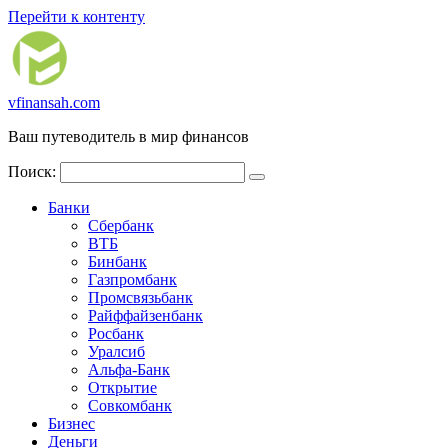
Перейти к контенту
vfinansah.com
Ваш путеводитель в мир финансов
Поиск:
Банки
Сбербанк
ВТБ
Бинбанк
Газпромбанк
Промсвязьбанк
Райффайзенбанк
Росбанк
Уралсиб
Альфа-Банк
Открытие
Совкомбанк
Бизнес
Деньги