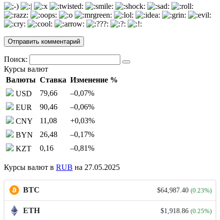
Поиск:
Курсы валют
Валюты
Ставка
Изменение %
79,66
–0,07
%
USD
90,46
–0,06
%
EUR
11,08
+0,03
%
CNY
26,48
–0,17
%
BYN
0,16
–0,81
%
KZT
Курсы валют в
RUB
на 27.05.2025
BTC
$64,987.40
(0.23%)
ETH
$1,918.86
(0.25%)