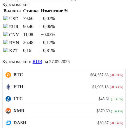
Курсы валют
Валюты
Ставка
Изменение %
79,66
–0,07
%
USD
90,46
–0,06
%
EUR
11,08
+0,03
%
CNY
26,48
–0,17
%
BYN
0,16
–0,81
%
KZT
Курсы валют в
RUB
на 27.05.2025
BTC
$64,357.83
(-0.70%)
ETH
$1,903.18
(-0.33%)
LTC
$45.61
(1.31%)
XMR
$370.69
(1.43%)
DASH
$30.87
(-0.14%)