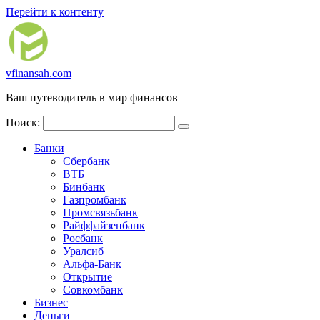
Перейти к контенту
vfinansah.com
Ваш путеводитель в мир финансов
Поиск:
Банки
Сбербанк
ВТБ
Бинбанк
Газпромбанк
Промсвязьбанк
Райффайзенбанк
Росбанк
Уралсиб
Альфа-Банк
Открытие
Совкомбанк
Бизнес
Деньги