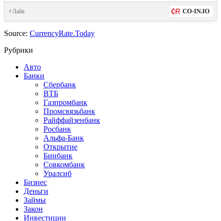
CO-IN.IO
⚡Лайв
Source:
CurrencyRate.Today
Рубрики
Авто
Банки
Сбербанк
ВТБ
Газпромбанк
Промсвязьбанк
Райффайзенбанк
Росбанк
Альфа-Банк
Открытие
Бинбанк
Совкомбанк
Уралсиб
Бизнес
Деньги
Займы
Закон
Инвестиции