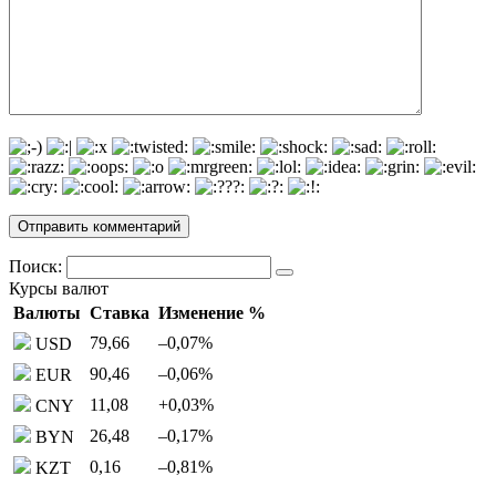
Поиск:
Курсы валют
Валюты
Ставка
Изменение %
79,66
–0,07
%
USD
90,46
–0,06
%
EUR
11,08
+0,03
%
CNY
26,48
–0,17
%
BYN
0,16
–0,81
%
KZT