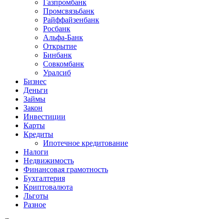
Газпромбанк
Промсвязьбанк
Райффайзенбанк
Росбанк
Альфа-Банк
Открытие
Бинбанк
Совкомбанк
Уралсиб
Бизнес
Деньги
Займы
Закон
Инвестиции
Карты
Кредиты
Ипотечное кредитование
Налоги
Недвижимость
Финансовая грамотность
Бухгалтерия
Криптовалюта
Льготы
Разное