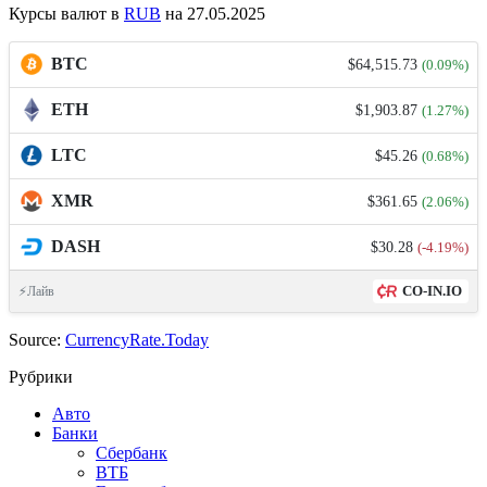
Курсы валют в
RUB
на 27.05.2025
BTC
$64,515.73
(0.09%)
ETH
$1,903.87
(1.27%)
LTC
$45.26
(0.68%)
XMR
$361.65
(2.06%)
DASH
$30.28
(-4.19%)
CO-IN.IO
⚡Лайв
Source:
CurrencyRate.Today
Рубрики
Авто
Банки
Сбербанк
ВТБ