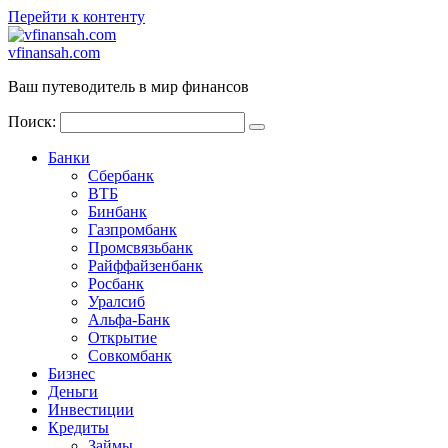
Перейти к контенту
vfinansah.com
Ваш путеводитель в мир финансов
Поиск:
Банки
Сбербанк
ВТБ
Бинбанк
Газпромбанк
Промсвязьбанк
Райффайзенбанк
Росбанк
Уралсиб
Альфа-Банк
Открытие
Совкомбанк
Бизнес
Деньги
Инвестиции
Кредиты
Займы