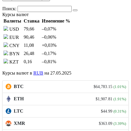
Поиск:
Курсы валют
Валюты
Ставка
Изменение %
79,66
–0,07
%
USD
90,46
–0,06
%
EUR
11,08
+0,03
%
CNY
26,48
–0,17
%
BYN
0,16
–0,81
%
KZT
Курсы валют в
RUB
на 27.05.2025
BTC
$64,783.15
(1.01%)
ETH
$1,907.81
(1.91%)
LTC
$44.99
(0.31%)
XMR
$363.09
(3.39%)