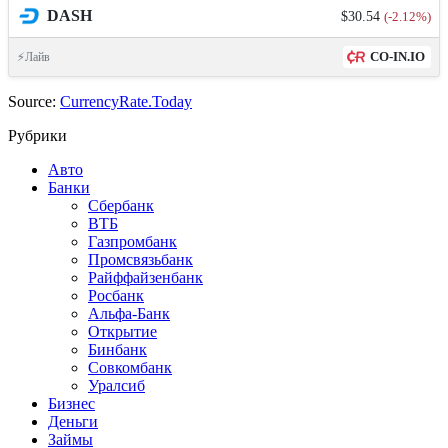
DASH
$30.54
(-2.12%)
CO-IN.IO
⚡Лайв
Source:
CurrencyRate.Today
Рубрики
Авто
Банки
Сбербанк
ВТБ
Газпромбанк
Промсвязьбанк
Райффайзенбанк
Росбанк
Альфа-Банк
Открытие
Бинбанк
Совкомбанк
Уралсиб
Бизнес
Деньги
Займы