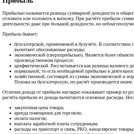
Прибыль
Прибылью называется разница суммарной доходности и общих р
отложить или положить в копилку. При расчёте прибыли сумм
деятельности даже при большой доходности, но неблагополучно
Прибыль бывает:
бухгалтерской, применяемой в бухучёте. В соответствии 
вычитают обоснованные расходы;
экономической (сверхприбылью). Является более объекти
производственном процессе;
арифметической. Рассчитывается как разница валового д
нормальной, то есть необходимой прибылью в деятельнос
хозяйственной, состоящей из суммы экономической и но
Похожа на бухгалтерскую, но расчёт производится иначе.
Отличия дохода от прибыли наглядно показывает пример из роз
расчёта прибыли из дохода вычитаются основные расходы. Неск
закупочная цена товара;
аренда помещения для торговли;
оплата налогов;
выплата заработной платы сотрудникам;
расходы на транспорт и связь, РКО, канцелярские товары