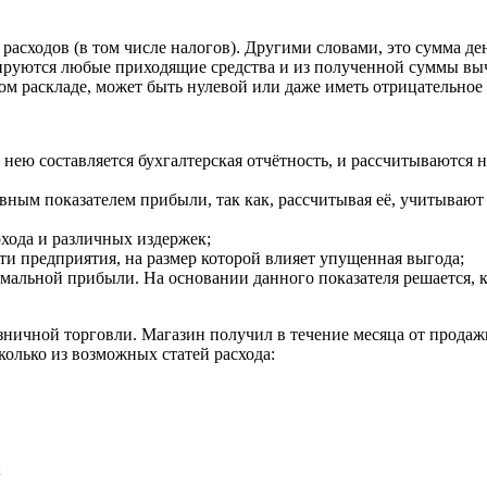
асходов (в том числе налогов). Другими словами, это сумма д
ируются любые приходящие средства и из полученной суммы вы
м раскладе, может быть нулевой или даже иметь отрицательное 
с нею составляется бухгалтерская отчётность, и рассчитываются
вным показателем прибыли, так как, рассчитывая её, учитываю
охода и различных издержек;
ти предприятия, на размер которой влияет упущенная выгода;
рмальной прибыли. На основании данного показателя решается,
ничной торговли. Магазин получил в течение месяца от продажи
олько из возможных статей расхода:
;