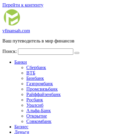
Перейти к контенту
vfinansah.com
Ваш путеводитель в мир финансов
Поиск:
Банки
Сбербанк
ВТБ
Бинбанк
Газпромбанк
Промсвязьбанк
Райффайзенбанк
Росбанк
Уралсиб
Альфа-Банк
Открытие
Совкомбанк
Бизнес
Деньги