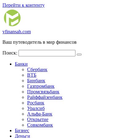
Перейти к контенту
vfinansah.com
Ваш путеводитель в мир финансов
Поиск:
Банки
Сбербанк
ВТБ
Бинбанк
Газпромбанк
Промсвязьбанк
Райффайзенбанк
Росбанк
Уралсиб
Альфа-Банк
Открытие
Совкомбанк
Бизнес
Деньги