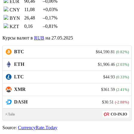
90,46
–0,06
%
EUR
11,08
+0,03
%
CNY
26,48
–0,17
%
BYN
0,16
–0,81
%
KZT
Курсы валют в
RUB
на 27.05.2025
BTC
$64,590.81
(0.82%)
ETH
$1,906.46
(2.03%)
LTC
$44.93
(0.33%)
XMR
$361.59
(2.41%)
DASH
$30.51
(-2.88%)
CO-IN.IO
⚡Лайв
Source:
CurrencyRate.Today