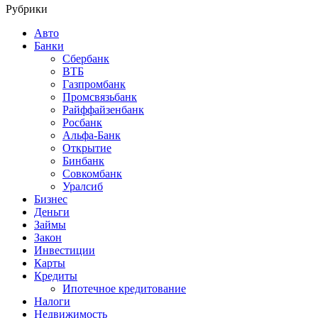
Рубрики
Авто
Банки
Сбербанк
ВТБ
Газпромбанк
Промсвязьбанк
Райффайзенбанк
Росбанк
Альфа-Банк
Открытие
Бинбанк
Совкомбанк
Уралсиб
Бизнес
Деньги
Займы
Закон
Инвестиции
Карты
Кредиты
Ипотечное кредитование
Налоги
Недвижимость