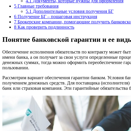
4.1
Документы, которые нужны для оформления
5
Главные требования
5.1
Дополнительные условия получения БГ
6
Получение БГ – пошаговая инструкция
7
Брокерские компании, помогающие получить банковски
8
Как проверить подлинность
Понятие банковской гарантии и ее вид
Обеспечение исполнения обязательств по контракту может быть
имени банка, а он получает за свои услуги определенные про
денежных суммах, тогда можно оформить переобеспечение гаран
пользовании.
Рассмотрим вариант обеспечения гарантии банком. Условия бан
получением денежных средств. Для поставщика (исполнителя) 
банк или страховая компания. Эти гарантийные обязательства 