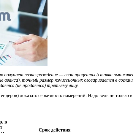
нк получает вознаграждение — свои проценты (ставка вычисляе
ше аванса), точный размер комиссионных оговаривается в согла
дается (не продается) третьему лицу.
ендеров) доказать серьезность намерений. Надо ведь не только 
р, в
т
Срок действия
мы