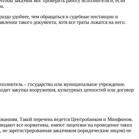
чтобы заказчик мог проверить работу исполнителя и, если
а.
раздо удобнее, чем обращаться в судебные инстанции и
влении такого документа, хотя все траты ложатся на него.
исполнитель – государство или муниципальное учреждение.
ходит закупка вооружения, культурных ценностей или договор
бованиям. Такой перечень ведется Центробанком и Минфином.
блюдают все нормативы, имеют лицензии на проведение таких
р, не зарегистрированная заказчиком (юридическим лицом) не