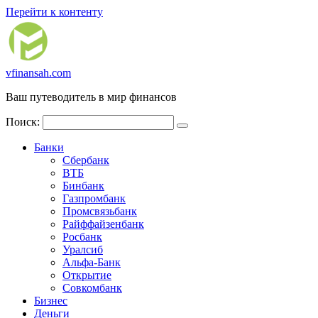
Перейти к контенту
vfinansah.com
Ваш путеводитель в мир финансов
Поиск:
Банки
Сбербанк
ВТБ
Бинбанк
Газпромбанк
Промсвязьбанк
Райффайзенбанк
Росбанк
Уралсиб
Альфа-Банк
Открытие
Совкомбанк
Бизнес
Деньги