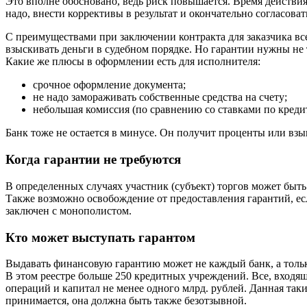
Это вполне обосновано, ведь риск повышается. Время действия
надо, внести коррективы в результат и окончательно согласов
С преимуществами при заключении контракта для заказчика все 
взыскивать деньги в судебном порядке. Но гарантии нужны не т
Какие же плюсы в оформлении есть для исполнителя:
срочное оформление документа;
не надо замораживать собственные средства на счету;
небольшая комиссия (по сравнению со ставками по креди
Банк тоже не остается в минусе. Он получит проценты или вз
Когда гарантии не требуются
В определенных случаях участник (субъект) торгов может быт
Также возможно освобождение от предоставления гарантий, есл
заключен с монополистом.
Кто может выступать гарантом
Выдавать финансовую гарантию может не каждый банк, а тольк
В этом реестре больше 250 кредитных учреждений. Все, входя
операций и капитал не менее одного млрд. рублей. Данная так
принимается, она должна быть также безотзывной.