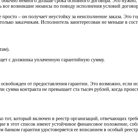
 обычно немного дольше срока основного договора. Это нужно, 
ать все возникшие нюансы по поводу исполнения условий договор
просто – он получает неустойку за неисполнение заказа. Это го
олько заказчикам. Исполнитель заинтересован не меньше в соста
там).
ыщет с должника уплаченную гарантийную сумму.
ь освобожден от предоставления гарантии. Это возможно, если 
и сумма контракта не превышает ста тысяч рублей, когда проис
о тот, который включен в реестр организаций, отвечающих тре
щие в этот список имеют устойчивое финансовое положение, со
им банком гарантия удостоверяется ее вписанием в особый реест