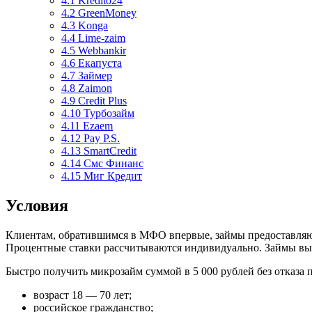
4.1
Kredito24
4.2
GreenMoney
4.3
Konga
4.4
Lime-zaim
4.5
Webbankir
4.6
Екапуста
4.7
Займер
4.8
Zaimon
4.9
Credit Plus
4.10
Турбозайм
4.11
Ezaem
4.12
Pay P.S.
4.13
SmartCredit
4.14
Смс Финанс
4.15
Миг Кредит
Условия
Клиентам, обратившимся в МФО впервые, займы предоставляю
Процентные ставки рассчитываются индивидуально. Займы выд
Быстро получить микрозайм суммой в 5 000 рублей без отказ
возраст 18 — 70 лет;
российское гражданство;