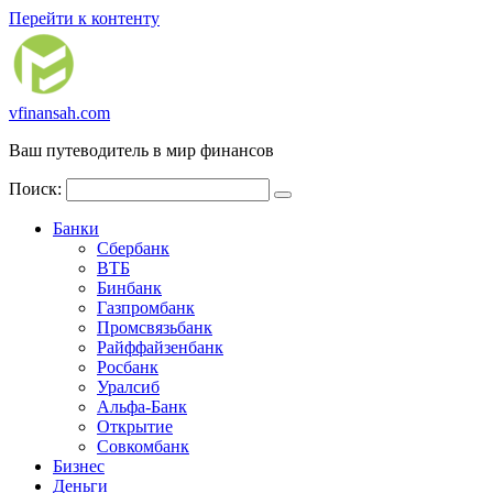
Перейти к контенту
vfinansah.com
Ваш путеводитель в мир финансов
Поиск:
Банки
Сбербанк
ВТБ
Бинбанк
Газпромбанк
Промсвязьбанк
Райффайзенбанк
Росбанк
Уралсиб
Альфа-Банк
Открытие
Совкомбанк
Бизнес
Деньги