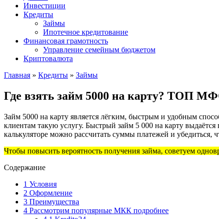
Инвестиции
Кредиты
Займы
Ипотечное кредитование
Финансовая грамотность
Управление семейным бюджетом
Криптовалюта
Главная
»
Кредиты
»
Займы
Где взять займ 5000 на карту? ТОП М
Займ 5000 на карту является лёгким, быстрым и удобным спо
клиентам такую услугу. Быстрый займ 5 000 на карту выдаётс
калькуляторе можно рассчитать суммы платежей и убедиться, ч
Чтобы повысить вероятность получения займа, советуем однов
Содержание
1
Условия
2
Оформление
3
Преимущества
4
Рассмотрим популярные МКК подробнее