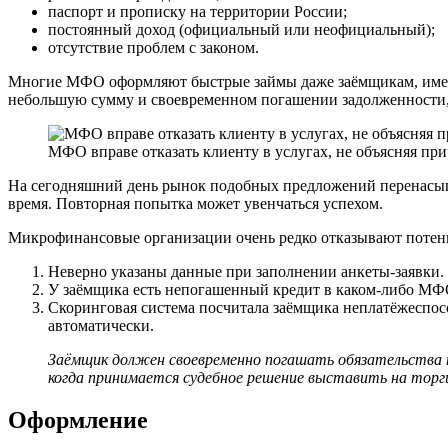
паспорт и прописку на территории России;
постоянный доход (официальный или неофициальный);
отсутствие проблем с законом.
Многие МФО оформляют быстрые займы даже заёмщикам, имеющ
небольшую сумму и своевременном погашении задолженности, 
МФО вправе отказать клиенту в услугах, не объясняя пр
На сегодняшний день рынок подобных предложений перенасыще
время. Повторная попытка может увенчаться успехом.
Микрофинансовые организации очень редко отказывают потен
Неверно указаны данные при заполнении анкеты-заявки. 
У заёмщика есть непогашенный кредит в каком-либо МФО
Скоринговая система посчитала заёмщика неплатёжеспо
автоматически.
Заёмщик должен своевременно погашать обязательства п
когда принимается судебное решение выставить на торг
Оформление