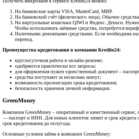
Получить микрозайм в сервисе Kredito24 можно:
На банковские карты VISA, MasterCard, МИР.
На банковский счёт (физического лица). Обычно средства 
На виртуальные кошельки QIWI и Яндекс. Деньги. Нужно 
Чтобы использовать заёмные средства, потребуется вери
Наличными денежными средствами. Если необходима нали
перевод.
Преимущества кредитования в компании Kredito24:
круглосуточная работа в онлайн-режиме;
одобряются практически все запросы;
для оформления нужен единственный документ – паспорт
средства поступают за несколько минут;
возможность пролонгации срока кредитования;
безопасность хранения личной информации.
GreenMoney
Компания GreenMoney – оперативный и качественный сервис, 
— паспорт и ИНН. Для новых клиентов лимит и срок кредита 
срок кредитования до полугода.
Основные условия займа в компании GreenMoney: