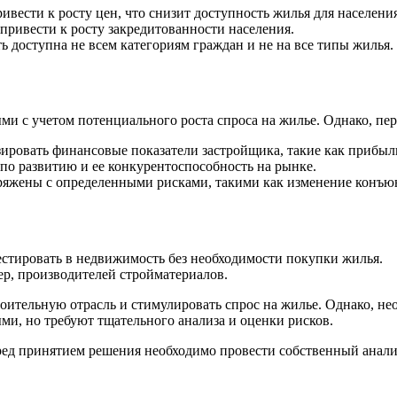
ивести к росту цен, что снизит доступность жилья для населения
привести к росту закредитованности населения.
 доступна не всем категориям граждан и не на все типы жилья.
и с учетом потенциального роста спроса на жилье. Однако, пе
ровать финансовые показатели застройщика, такие как прибыльн
о развитию и ее конкурентоспособность на рынке.
ряжены с определенными рисками, такими как изменение конъюн
тировать в недвижимость без необходимости покупки жилья.
р, производителей стройматериалов.
роительную отрасль и стимулировать спрос на жилье. Однако, н
ми, но требуют тщательного анализа и оценки рисков.
ред принятием решения необходимо провести собственный анализ