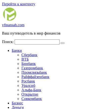
Перейти к контенту
vfinansah.com
Ваш путеводитель в мир финансов
Поиск:
Банки
Сбербанк
ВТБ
Бинбанк
Газпромбанк
Промсвязьбанк
Райффайзенбанк
Росбанк
Уралсиб
Альфа-Банк
Открытие
Совкомбанк
Бизнес
Деньги