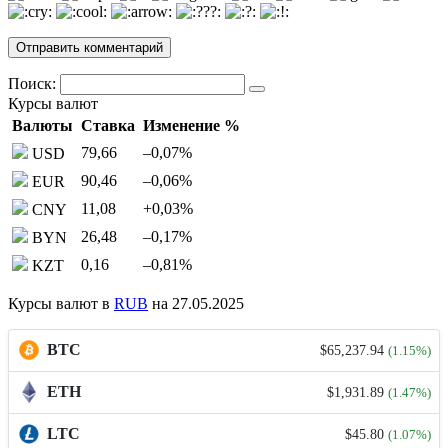
Поиск:
Курсы валют
Валюты
Ставка
Изменение %
79,66
–0,07
%
USD
90,46
–0,06
%
EUR
11,08
+0,03
%
CNY
26,48
–0,17
%
BYN
0,16
–0,81
%
KZT
Курсы валют в
RUB
на 27.05.2025
BTC
$65,237.94
(1.15%)
ETH
$1,931.89
(1.47%)
LTC
$45.80
(1.07%)