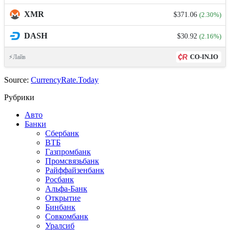
XMR
$371.06
(2.30%)
DASH
$30.92
(2.16%)
CO-IN.IO
⚡Лайв
Source:
CurrencyRate.Today
Рубрики
Авто
Банки
Сбербанк
ВТБ
Газпромбанк
Промсвязьбанк
Райффайзенбанк
Росбанк
Альфа-Банк
Открытие
Бинбанк
Совкомбанк
Уралсиб