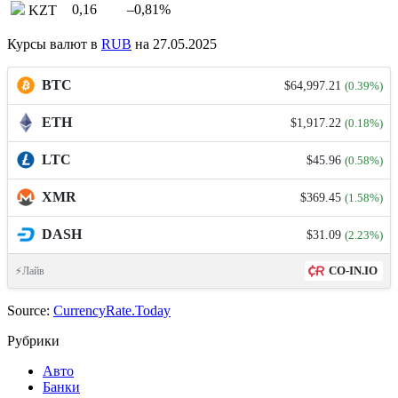
0,16
–0,81
%
KZT
Курсы валют в
RUB
на 27.05.2025
BTC
$64,997.21
(0.39%)
ETH
$1,917.22
(0.18%)
LTC
$45.96
(0.58%)
XMR
$369.45
(1.58%)
DASH
$31.09
(2.23%)
CO-IN.IO
⚡Лайв
Source:
CurrencyRate.Today
Рубрики
Авто
Банки