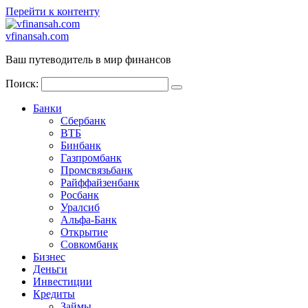
Перейти к контенту
vfinansah.com
Ваш путеводитель в мир финансов
Поиск:
Банки
Сбербанк
ВТБ
Бинбанк
Газпромбанк
Промсвязьбанк
Райффайзенбанк
Росбанк
Уралсиб
Альфа-Банк
Открытие
Совкомбанк
Бизнес
Деньги
Инвестиции
Кредиты
Займы