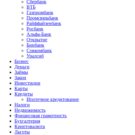
Сбербанк
ВТБ
Газпромбанк
Промсвязьбанк
Райффайзенбанк
Росбанк
Альфа-Банк
Открытие
Бинбанк
Совкомбанк
Уралсиб
Бизнес
Деньги
Займы
Закон
Инвестиции
Карты
Кредиты
Ипотечное кредитование
Налоги
Недвижимость
Финансовая грамотность
Бухгалтерия
Криптовалюта
Льготы