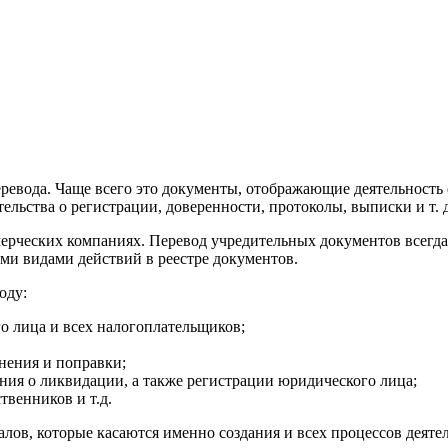
еревода. Чаще всего это документы, отображающие деятельност
ельства о регистрации, доверенности, протоколы, выписки и т. д
мерческих компаниях. Перевод учредительных документов всегда
ыми видами действий в реестре документов.
оду:
го лица и всех налогоплательщиков;
енения и поправки;
ения о ликвидации, а также регистрации юридического лица;
твенников и т.д.
лов, которые касаются именно создания и всех процессов деяте