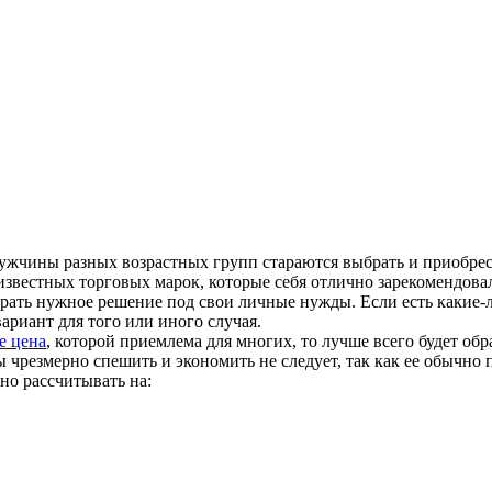
 мужчины разных возрастных групп стараются выбрать и приоб
известных торговых марок, которые себя отлично зарекомендова
ать нужное решение под свои личные нужды. Если есть какие-ли
риант для того или иного случая.
е цена
, которой приемлема для многих, то лучше всего будет об
чрезмерно спешить и экономить не следует, так как ее обычно 
о рассчитывать на: