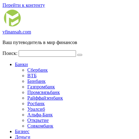
Перейти к контенту
vfinansah.com
Ваш путеводитель в мир финансов
Поиск:
Банки
Сбербанк
ВТБ
Бинбанк
Газпромбанк
Промсвязьбанк
Райффайзенбанк
Росбанк
Уралсиб
Альфа-Банк
Открытие
Совкомбанк
Бизнес
Деньги