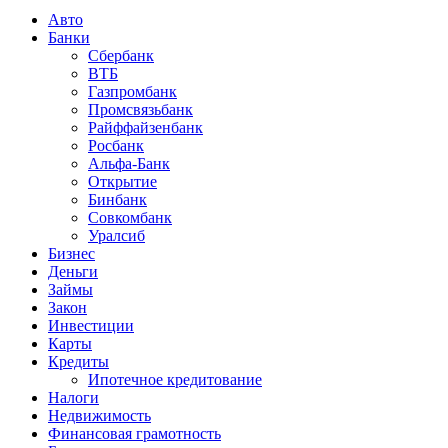
Авто
Банки
Сбербанк
ВТБ
Газпромбанк
Промсвязьбанк
Райффайзенбанк
Росбанк
Альфа-Банк
Открытие
Бинбанк
Совкомбанк
Уралсиб
Бизнес
Деньги
Займы
Закон
Инвестиции
Карты
Кредиты
Ипотечное кредитование
Налоги
Недвижимость
Финансовая грамотность