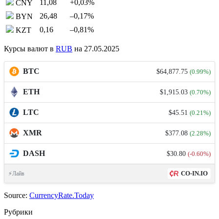
11,08
+0,03
%
CNY
26,48
–0,17
%
BYN
0,16
–0,81
%
KZT
Курсы валют в
RUB
на 27.05.2025
BTC
$64,877.75
(0.99%)
ETH
$1,915.03
(0.70%)
LTC
$45.51
(0.21%)
XMR
$377.08
(2.28%)
DASH
$30.80
(-0.60%)
CO-IN.IO
⚡Лайв
Source:
CurrencyRate.Today
Рубрики