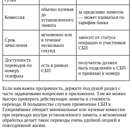
обычно нулевая
за пределами лимитов
до
Комиссия
— может взиматься по
установленного
тарифам банка
лимита
мгновенно или
зависит от статуса
Срок
в течение
операции и участников
зачисления
нескольких
СБП
секунд
Доступность
получатель должен
переводов по
есть в рамках
быть подключён к СБП
номеру
СБП
и привязан к номеру
телефона
Если вам важна прозрачность, держите под рукой раздел с
часто задаваемыми вопросами в приложении. Там же можно
быстро проверить действующие лимиты и стоимость
перевода. В большинстве случаев применение СБП в
Газпромбанке обещает минимальные или нулевые комиссии
при переводах внутри установленного лимита, а мгновенная
обработка делает такие переводы очень удобной опцией в
повседневной жизни.