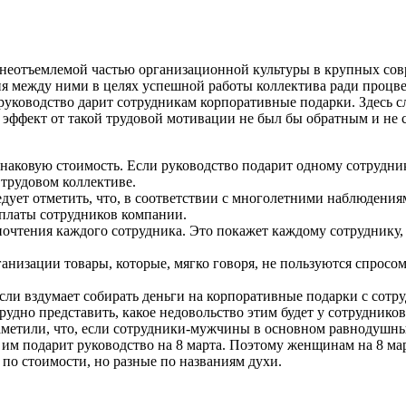
неотъемлемой частью организационной культуры в крупных сов
ия между ними в целях успешной работы коллектива ради процв
руководство дарит сотрудникам корпоративные подарки. Здесь сл
ы эффект от такой трудовой мотивации не был бы обратным и не 
аковую стоимость. Если руководство подарит одному сотруднику
трудовом коллективе.
едует отметить, что, в соответствии с многолетними наблюдени
рплаты сотрудников компании.
очтения каждого сотрудника. Это покажет каждому сотруднику, 
анизации товары, которые, мягко говоря, не пользуются спросом
и вздумает собирать деньги на корпоративные подарки с сотру
трудно представить, какое недовольство этим будет у сотрудников
аметили, что, если сотрудники-мужчины в основном равнодушны
 им подарит руководство на 8 марта. Поэтому женщинам на 8 м
по стоимости, но разные по названиям духи.