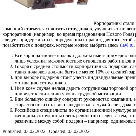
Корпоративы стали 
компаний стремятся сплотить сотрудников, улучшить отношен
корпоративов (например, во время празднования Нового Года) 
следует придерживаться определенных правил, для того, чтоб
позаботиться о подарках, которые можно выбрать здесь
slavl.ru
.
Все корпоративные подарки должны иметь примерно один
лишь усложнит межличностные отношения работников в 
Говоря о средней стоимости корпоративных подарков, сл
таких подарков должна быть не менее 10% от средней за
при выборе подарков стоит учесть индивидуальные предп
мотивацию сотрудников.
Ни в коем случае нельзя дарить сотрудникам торговой орг
приведет к снижению уровня трудовой мотивации.
Еще большую ошибку совершит руководство компании, есл
старается показать свою «щедрость» за чужой счет, даже 
Российские специалисты по организационной культуре з
женщины-сотрудницы очень ревностно следят за тем, что
различные между собой подарки – например, одинаковые 
Published: 03.02.2022 | Updated: 03.02.2022