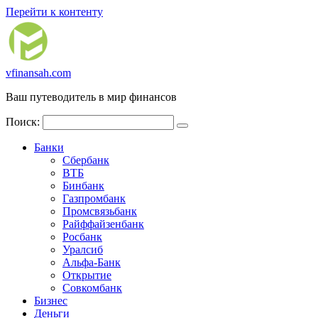
Перейти к контенту
vfinansah.com
Ваш путеводитель в мир финансов
Поиск:
Банки
Сбербанк
ВТБ
Бинбанк
Газпромбанк
Промсвязьбанк
Райффайзенбанк
Росбанк
Уралсиб
Альфа-Банк
Открытие
Совкомбанк
Бизнес
Деньги