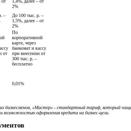
 от
1,4%, далее ‒ от
2%
. ‒
До 100 тыс. р. ‒
‒
1,5%, далее ‒ от
2%
По
ой
корпоративной
карте, через
ассу
банкомат и кассу
и от
при внесении от
300 тыс. р. ‒
бесплатно
0,01%
х бизнесменов, «Мастер» ­- стандартный тариф, который чаще 
и возможностью оформления кредита на бизнес-цели.
ументов