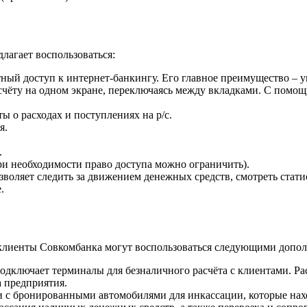
лагает воспользоваться:
ный доступ к интернет-банкингу. Его главное преимущество – у
 счёту на одном экране, переключаясь между вкладками. С пом
ы о расходах и поступлениях на р/с.
я.
.
ри необходимости право доступа можно ограничить).
ляет следить за движением денежных средств, смотреть статисти
.
 клиенты Совкомбанка могут воспользоваться следующими допо
подключает терминалы для безналичного расчёта с клиентами. Ра
 предприятия.
и с бронированными автомобилями для инкассации, которые нах