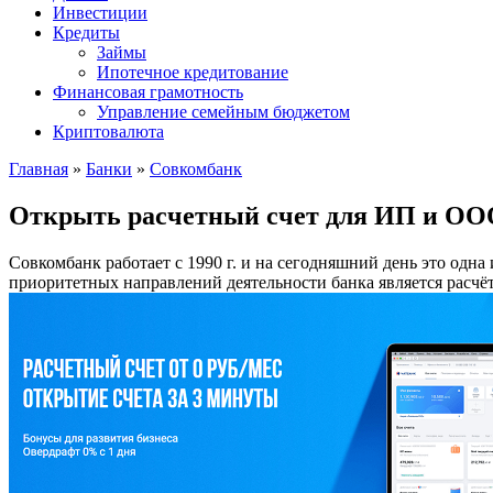
Инвестиции
Кредиты
Займы
Ипотечное кредитование
Финансовая грамотность
Управление семейным бюджетом
Криптовалюта
Главная
»
Банки
»
Совкомбанк
Открыть расчетный счет для ИП и ОО
Совкомбанк работает с 1990 г. и на сегодняшний день это од
приоритетных направлений деятельности банка является расчё