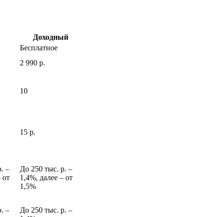
Доходный
Бесплатное
2 990 р.
10
15 р.
. ‒
До 250 тыс. р. ‒
 от
1,4%, далее ‒ от
1,5%
. ‒
До 250 тыс. р. ‒