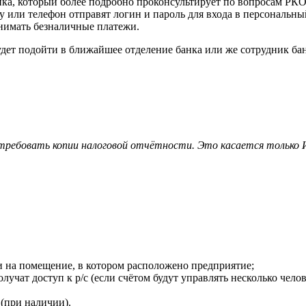
ка, который более подробно проконсультирует по вопросам РКО,
или телефон отправят логин и пароль для входа в персональный к
инимать безналичные платежи.
дет подойти в ближайшее отделение банка или же сотрудник бан
ребовать копии налоговой отчётности. Это касается только 
и на помещение, в котором расположено предприятие;
учат доступ к р/с (если счётом будут управлять несколько челов
(при наличии).