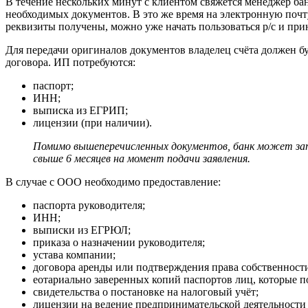
В течение нескольких минут с клиентом свяжется менеджер бан
необходимых документов. В это же время на электронную почту 
реквизиты получены, можно уже начать пользоваться р/с и пр
Для передачи оригиналов документов владелец счёта должен бу
договора. ИП потребуются:
паспорт;
ИНН;
выписка из ЕГРИП;
лицензии (при наличии).
Помимо вышеперечисленных документов, банк может зат
свыше 6 месяцев на момент подачи заявления.
В случае с ООО необходимо предоставление:
паспорта руководителя;
ИНН;
выписки из ЕГРЮЛ;
приказа о назначении руководителя;
устава компании;
договора аренды или подтверждения права собственност
еотариально заверенных копий паспортов лиц, которые пол
свидетельства о постановке на налоговый учёт;
лицензии на ведение предпринимательской деятельности 