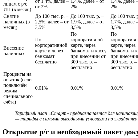
от 1,4%, далее ‒
1,4%, далее ‒ от
1,4%, далее ‒
лицам с р/с
от 2%
2%
2%
ИП (в месяц)
Снятие
До 100 тыс. р. ‒
До 100 тыс. р. ‒
До 100 тыс. р
наличных (в
2,5%, далее ‒ от
1,9%, далее ‒ от
1,7%, далее 
месяц)
3,5%
3,5%
3,5%
По
По
По
корпоративной
корпоративн
корпоративной
карте, через
карте, через
Внесение
карте и через
банкомат и кассу
банкомат и к
наличных
банкомат ‒
при внесении от
при внесени
бесплатно
300 тыс. р. ‒
300 тыс. р. ‒
бесплатно
бесплатно
Проценты на
остаток (если
подключён
0,01%
0,01%
0,01%
режим
специального
счёта)
Тарифный план «Старт» предназначается для начинающи
— тарифы с самыми выгодными условиями по эквайрингу 
Открытие р/с и необходимый пакет док