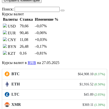
Поиск:
Курсы валют
Валюты
Ставка
Изменение %
79,66
–0,07
%
USD
90,46
–0,06
%
EUR
11,08
+0,03
%
CNY
26,48
–0,17
%
BYN
0,16
–0,81
%
KZT
Курсы валют в
RUB
на 27.05.2025
BTC
$64,908.10
(0.37%)
ETH
$1,916.52
(0.50%)
LTC
$45.89
(2.05%)
XMR
$369.11
(1.39%)