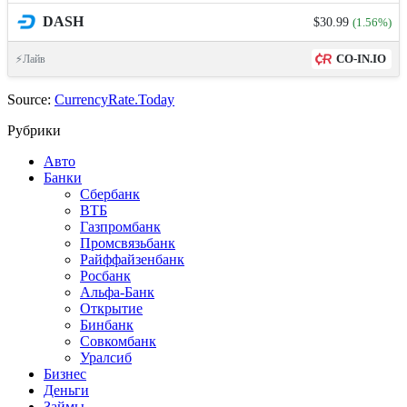
DASH
$30.99
(1.56%)
CO-IN.IO
⚡Лайв
Source:
CurrencyRate.Today
Рубрики
Авто
Банки
Сбербанк
ВТБ
Газпромбанк
Промсвязьбанк
Райффайзенбанк
Росбанк
Альфа-Банк
Открытие
Бинбанк
Совкомбанк
Уралсиб
Бизнес
Деньги
Займы