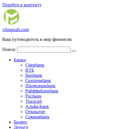
Перейти к контенту
vfinansah.com
Ваш путеводитель в мир финансов
Поиск:
Банки
Сбербанк
ВТБ
Бинбанк
Газпромбанк
Промсвязьбанк
Райффайзенбанк
Росбанк
Уралсиб
Альфа-Банк
Открытие
Совкомбанк
Бизнес
Деньги