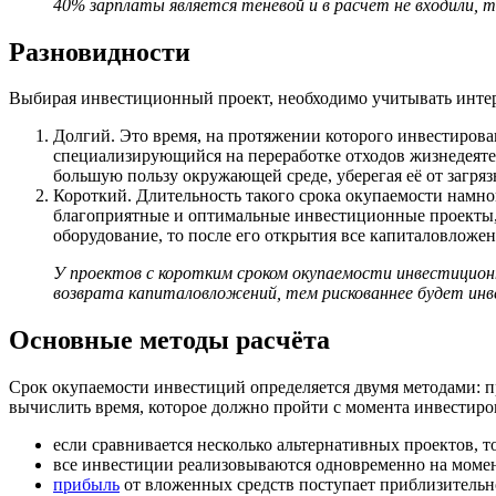
40% зарплаты является теневой и в расчёт не входили,
Разновидности
Выбирая инвестиционный проект, необходимо учитывать интере
Долгий. Это время, на протяжении которого инвестиров
специализирующийся на переработке отходов жизнедеятель
большую пользу окружающей среде, уберегая её от загряз
Короткий. Длительность такого срока окупаемости намног
благоприятные и оптимальные инвестиционные проекты, 
оборудование, то после его открытия все капиталовложен
У проектов с коротким сроком окупаемости инвестицион
возврата капиталовложений, тем рискованнее будет инв
Основные методы расчёта
Срок окупаемости инвестиций определяется двумя методами: 
вычислить время, которое должно пройти с момента инвестиро
если сравнивается несколько альтернативных проектов, 
все инвестиции реализовываются одновременно на момен
прибыль
от вложенных средств поступает приблизительн