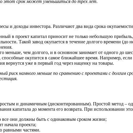
 то этот срок может уменьшиться до трёх лет.
сы и доходы инвестора. Различают два вида срока окупаемости
анный в проект капитал приносит не только небольшую прибыль,
ности. Такой завод окупается в течение долгого времени (до не
нения.
о меньше, чем долгого, и в основном занимает от одного до ше
способные окупится в самое ближайшее время. Например, если 
ия вернутся уже в первый год через наценку на товары.
ный риск намного меньше по сравнению с проектами с долгим с
естиция.
простым и динамичным (дисконтированным). Простой метод – о
вания капитала до момента его возврата. При использовании эт
то все они должны быть с одинаковым сроком жизни;
т начала проекта;
о равными частями.