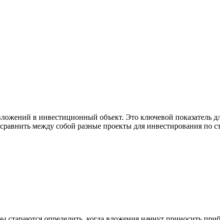
вложений в инвестиционный объект. Это ключевой показатель д
равнить между собой разные проекты для инвестирования по ст
ры стараются определить, когда вложения начнут приносить при