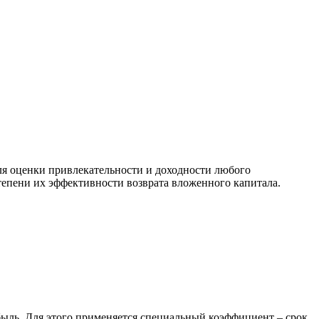
ля оценки привлекательности и доходности любого
епени их эффективности возврата вложенного капитала.
быль. Для этого применяется специальный коэффициент – срок