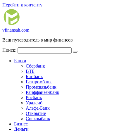
Перейти к контенту
vfinansah.com
Ваш путеводитель в мир финансов
Поиск:
Банки
Сбербанк
ВТБ
Бинбанк
Газпромбанк
Промсвязьбанк
Райффайзенбанк
Росбанк
Уралсиб
Альфа-Банк
Открытие
Совкомбанк
Бизнес
Деньги