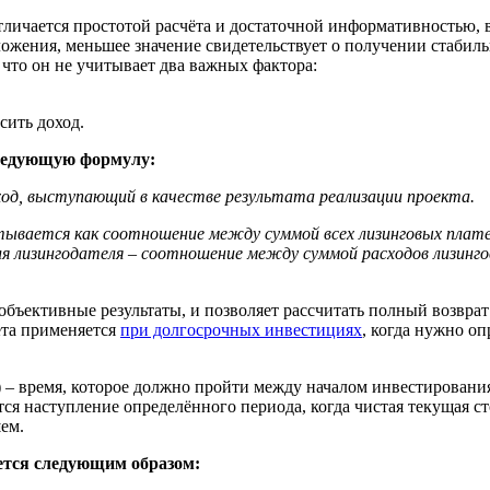
тличается простотой расчёта и достаточной информативностью, 
ложения, меньшее значение свидетельствует о получении стабил
 что он не учитывает два важных фактора:
сить доход.
следующую формулу:
од, выступающий в качестве результата реализации проекта.
итывается как соотношение между суммой всех лизинговых плат
для лизингодателя – соотношение между суммой расходов лизинг
е объективные результаты, и позволяет рассчитать полный возв
ёта применяется
при долгосрочных инвестициях
, когда нужно о
– время, которое должно пройти между началом инвестирования
я наступление определённого периода, когда чистая текущая ст
шем.
ется следующим образом: