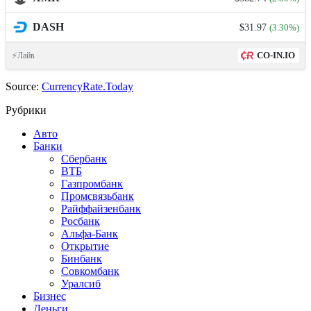
DASH
$31.97
(3.30%)
CO-IN.IO
⚡Лайв
Source:
CurrencyRate.Today
Рубрики
Авто
Банки
Сбербанк
ВТБ
Газпромбанк
Промсвязьбанк
Райффайзенбанк
Росбанк
Альфа-Банк
Открытие
Бинбанк
Совкомбанк
Уралсиб
Бизнес
Деньги