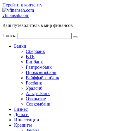
Перейти к контенту
vfinansah.com
Ваш путеводитель в мир финансов
Поиск:
Банки
Сбербанк
ВТБ
Бинбанк
Газпромбанк
Промсвязьбанк
Райффайзенбанк
Росбанк
Уралсиб
Альфа-Банк
Открытие
Совкомбанк
Бизнес
Деньги
Инвестиции
Кредиты
Займы