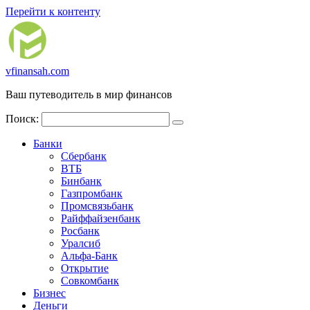
Перейти к контенту
vfinansah.com
Ваш путеводитель в мир финансов
Поиск:
Банки
Сбербанк
ВТБ
Бинбанк
Газпромбанк
Промсвязьбанк
Райффайзенбанк
Росбанк
Уралсиб
Альфа-Банк
Открытие
Совкомбанк
Бизнес
Деньги