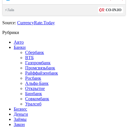
CO-IN.IO
⚡Лайв
Source:
CurrencyRate.Today
Рубрики
Авто
Банки
Сбербанк
ВТБ
Газпромбанк
Промсвязьбанк
Райффайзенбанк
Росбанк
Альфа-Банк
Открытие
Бинбанк
Совкомбанк
Уралсиб
Бизнес
Деньги
Займы
Закон