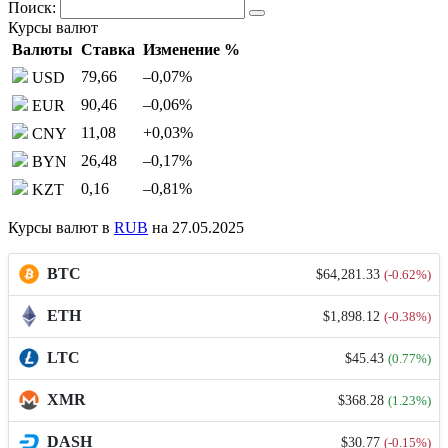
Поиск:
Курсы валют
Валюты
Ставка
Изменение %
79,66
–0,07
%
USD
90,46
–0,06
%
EUR
11,08
+0,03
%
CNY
26,48
–0,17
%
BYN
0,16
–0,81
%
KZT
Курсы валют в
RUB
на 27.05.2025
BTC
$64,281.33
(-0.62%)
ETH
$1,898.12
(-0.38%)
LTC
$45.43
(0.77%)
XMR
$368.28
(1.23%)
DASH
$30.77
(-0.15%)