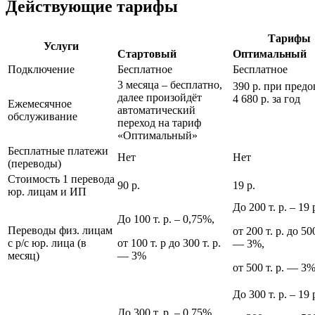
Действующие тарифы
Тарифы
Услуги
Стартовый
Оптимальный
Подключение
Бесплатное
Бесплатное
3 месяца ‒ бесплатно,
390 р. при предо
далее произойдёт
4 680 р. за год
Ежемесячное
автоматический
обслуживание
переход на тариф
«Оптимальный»
Бесплатные платежи
Нет
Нет
(переводы)
Стоимость 1 перевода
90 р.
19 р.
юр. лицам и ИП
До 200 т. р. ‒ 19 
До 100 т. р. ‒ 0,75%,
Переводы физ. лицам
от 200 т. р. до 500
с р/с юр. лица (в
от 100 т. р до 300 т. р.
— 3%,
месяц)
— 3%
от 500 т. р. — 3
До 300 т. р. ‒ 19 
До 300 т. р. ‒ 0,75%,