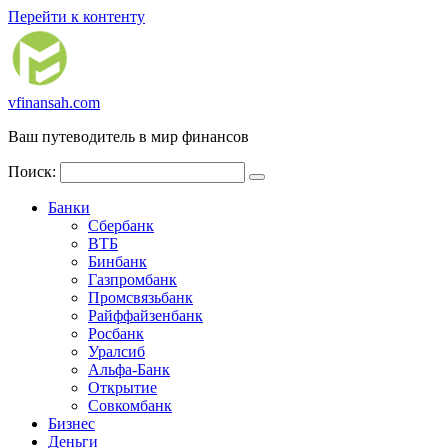
Перейти к контенту
vfinansah.com
Ваш путеводитель в мир финансов
Поиск:
Банки
Сбербанк
ВТБ
Бинбанк
Газпромбанк
Промсвязьбанк
Райффайзенбанк
Росбанк
Уралсиб
Альфа-Банк
Открытие
Совкомбанк
Бизнес
Деньги