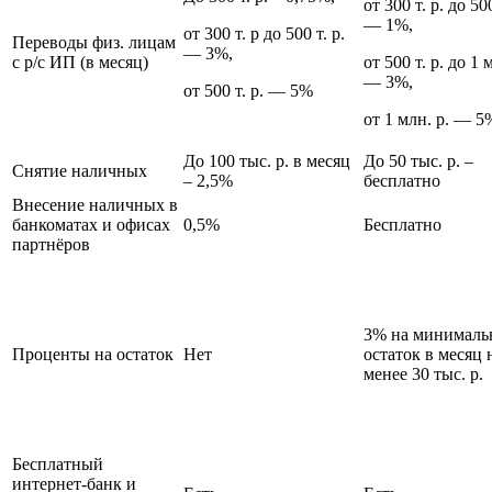
от 300 т. р. до 500
— 1%,
от 300 т. р до 500 т. р.
Переводы физ. лицам
— 3%,
с р/с ИП (в месяц)
от 500 т. р. до 1 
— 3%,
от 500 т. р. — 5%
от 1 млн. р. — 5
До 100 тыс. р. в месяц
До 50 тыс. р. ‒
Снятие наличных
‒ 2,5%
бесплатно
Внесение наличных в
банкоматах и офисах
0,5%
Бесплатно
партнёров
3% на минимал
Проценты на остаток
Нет
остаток в месяц 
менее 30 тыс. р.
Бесплатный
интернет-банк и