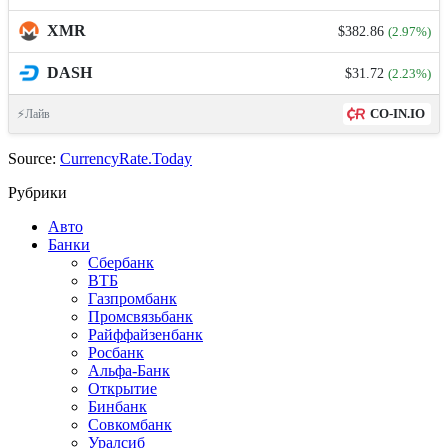
XMR
$382.86
(2.97%)
DASH
$31.72
(2.23%)
CO-IN.IO
⚡Лайв
Source:
CurrencyRate.Today
Рубрики
Авто
Банки
Сбербанк
ВТБ
Газпромбанк
Промсвязьбанк
Райффайзенбанк
Росбанк
Альфа-Банк
Открытие
Бинбанк
Совкомбанк
Уралсиб