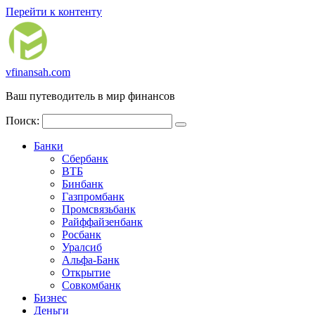
Перейти к контенту
vfinansah.com
Ваш путеводитель в мир финансов
Поиск:
Банки
Сбербанк
ВТБ
Бинбанк
Газпромбанк
Промсвязьбанк
Райффайзенбанк
Росбанк
Уралсиб
Альфа-Банк
Открытие
Совкомбанк
Бизнес
Деньги