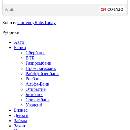
CO-IN.IO
⚡Лайв
Source:
CurrencyRate.Today
Рубрики
Авто
Банки
Сбербанк
ВТБ
Газпромбанк
Промсвязьбанк
Райффайзенбанк
Росбанк
Альфа-Банк
Открытие
Бинбанк
Совкомбанк
Уралсиб
Бизнес
Деньги
Займы
Закон