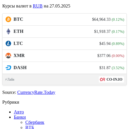
Курсы валют в
RUB
на 27.05.2025
BTC
$64,964.33
(0.12%)
ETH
$1,918.37
(0.17%)
LTC
$45.94
(0.89%)
XMR
$377.06
(0.00%)
DASH
$31.87
(3.52%)
CO-IN.IO
⚡Лайв
Source:
CurrencyRate.Today
Рубрики
Авто
Банки
Сбербанк
ВТБ