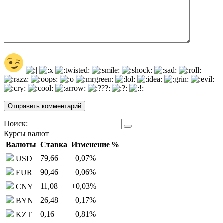
Поиск:
Курсы валют
Валюты
Ставка
Изменение %
79,66
–0,07
%
USD
90,46
–0,06
%
EUR
11,08
+0,03
%
CNY
26,48
–0,17
%
BYN
0,16
–0,81
%
KZT