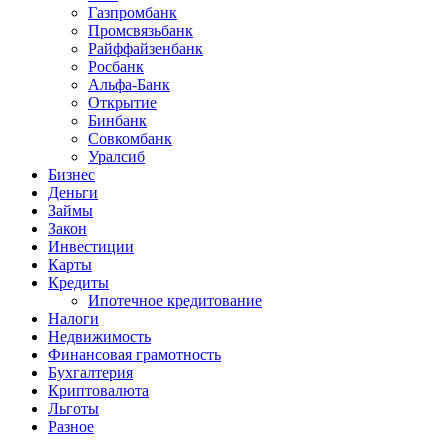
Газпромбанк
Промсвязьбанк
Райффайзенбанк
Росбанк
Альфа-Банк
Открытие
Бинбанк
Совкомбанк
Уралсиб
Бизнес
Деньги
Займы
Закон
Инвестиции
Карты
Кредиты
Ипотечное кредитование
Налоги
Недвижимость
Финансовая грамотность
Бухгалтерия
Криптовалюта
Льготы
Разное