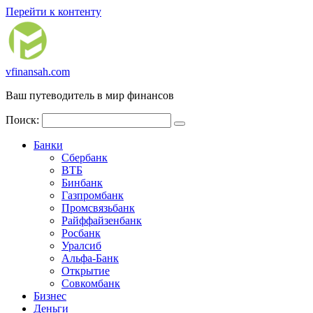
Перейти к контенту
vfinansah.com
Ваш путеводитель в мир финансов
Поиск:
Банки
Сбербанк
ВТБ
Бинбанк
Газпромбанк
Промсвязьбанк
Райффайзенбанк
Росбанк
Уралсиб
Альфа-Банк
Открытие
Совкомбанк
Бизнес
Деньги