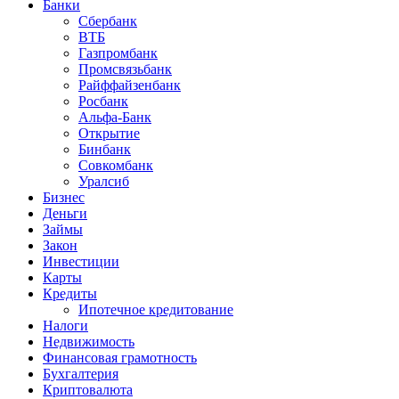
Банки
Сбербанк
ВТБ
Газпромбанк
Промсвязьбанк
Райффайзенбанк
Росбанк
Альфа-Банк
Открытие
Бинбанк
Совкомбанк
Уралсиб
Бизнес
Деньги
Займы
Закон
Инвестиции
Карты
Кредиты
Ипотечное кредитование
Налоги
Недвижимость
Финансовая грамотность
Бухгалтерия
Криптовалюта