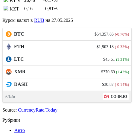
26,48
–0,17
%
BYN
0,16
–0,81
%
KZT
Курсы валют в
RUB
на 27.05.2025
BTC
$64,357.83
(-0.70%)
ETH
$1,903.18
(-0.33%)
LTC
$45.61
(1.31%)
XMR
$370.69
(1.43%)
DASH
$30.87
(-0.14%)
CO-IN.IO
⚡Лайв
Source:
CurrencyRate.Today
Рубрики
Авто