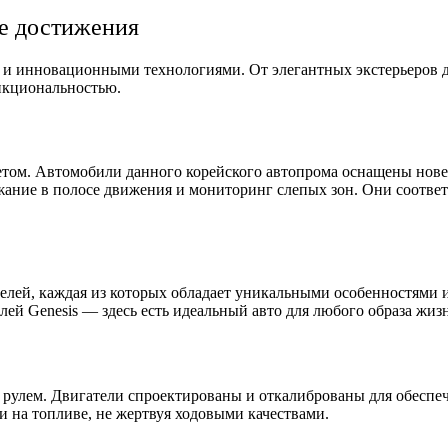
ие достижения
м и инновационными технологиями. От элегантных экстерьеров 
нкциональностью.
етом. Автомобили данного корейского автопрома оснащены нов
жание в полосе движения и мониторинг слепых зон. Они соотве
лей, каждая из которых обладает уникальными особенностями 
ей Genesis — здесь есть идеальный авто для любого образа жиз
а рулем. Двигатели спроектированы и откалиброваны для обеспе
и на топливе, не жертвуя ходовыми качествами.