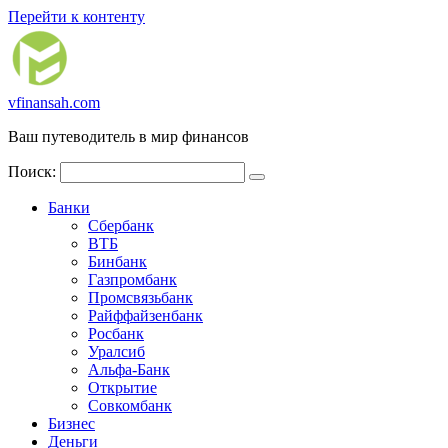
Перейти к контенту
vfinansah.com
Ваш путеводитель в мир финансов
Поиск:
Банки
Сбербанк
ВТБ
Бинбанк
Газпромбанк
Промсвязьбанк
Райффайзенбанк
Росбанк
Уралсиб
Альфа-Банк
Открытие
Совкомбанк
Бизнес
Деньги