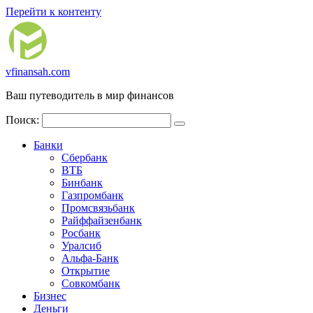
Перейти к контенту
vfinansah.com
Ваш путеводитель в мир финансов
Поиск:
Банки
Сбербанк
ВТБ
Бинбанк
Газпромбанк
Промсвязьбанк
Райффайзенбанк
Росбанк
Уралсиб
Альфа-Банк
Открытие
Совкомбанк
Бизнес
Деньги