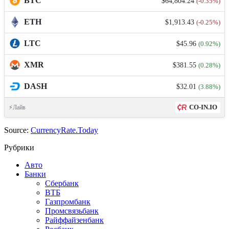
BTC
$64,804.24
(-0.35%)
ETH
$1,913.43
(-0.25%)
LTC
$45.96
(0.92%)
XMR
$381.55
(0.28%)
DASH
$32.01
(3.88%)
CO-IN.IO
⚡Лайв
Source:
CurrencyRate.Today
Рубрики
Авто
Банки
Сбербанк
ВТБ
Газпромбанк
Промсвязьбанк
Райффайзенбанк