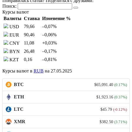
Понравилась статья? Поделиться с друзьями:
Поиск:
Курсы валют
Валюты
Ставка
Изменение %
79,66
–0,07
%
USD
90,46
–0,06
%
EUR
11,08
+0,03
%
CNY
26,48
–0,17
%
BYN
0,16
–0,81
%
KZT
Курсы валют в
RUB
на 27.05.2025
BTC
$65,091.40
(0.17%)
ETH
$1,923.16
(0.37%)
LTC
$45.79
(-0.12%)
XMR
$382.50
(3.71%)