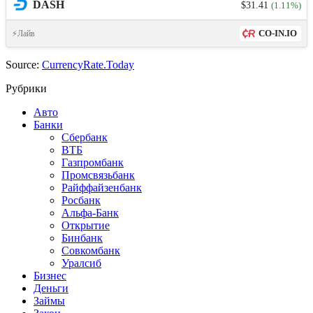
DASH
$31.41
(1.11%)
CO-IN.IO
⚡Лайв
Source:
CurrencyRate.Today
Рубрики
Авто
Банки
Сбербанк
ВТБ
Газпромбанк
Промсвязьбанк
Райффайзенбанк
Росбанк
Альфа-Банк
Открытие
Бинбанк
Совкомбанк
Уралсиб
Бизнес
Деньги
Займы