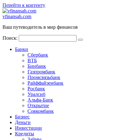
Перейти к контенту
vfinansah.com
Ваш путеводитель в мир финансов
Поиск:
Банки
Сбербанк
ВТБ
Бинбанк
Газпромбанк
Промсвязьбанк
Райффайзенбанк
Росбанк
Уралсиб
Альфа-Банк
Открытие
Совкомбанк
Бизнес
Деньги
Инвестиции
Кредиты
Займы