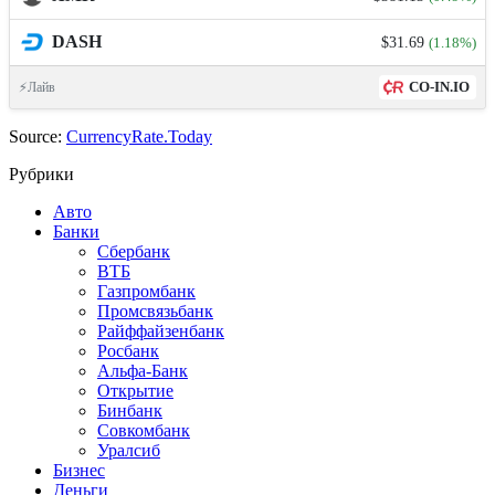
DASH
$31.69
(1.18%)
CO-IN.IO
⚡Лайв
Source:
CurrencyRate.Today
Рубрики
Авто
Банки
Сбербанк
ВТБ
Газпромбанк
Промсвязьбанк
Райффайзенбанк
Росбанк
Альфа-Банк
Открытие
Бинбанк
Совкомбанк
Уралсиб
Бизнес
Деньги