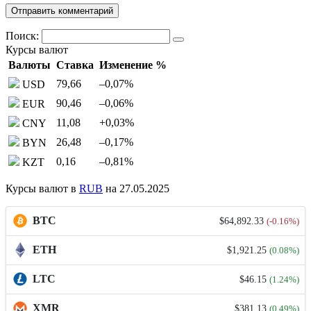
Поиск:
Курсы валют
Валюты
Ставка
Изменение %
79,66
–0,07
%
USD
90,46
–0,06
%
EUR
11,08
+0,03
%
CNY
26,48
–0,17
%
BYN
0,16
–0,81
%
KZT
Курсы валют в
RUB
на 27.05.2025
BTC
$64,892.33
(-0.16%)
ETH
$1,921.25
(0.08%)
LTC
$46.15
(1.24%)
XMR
$381.13
(0.49%)