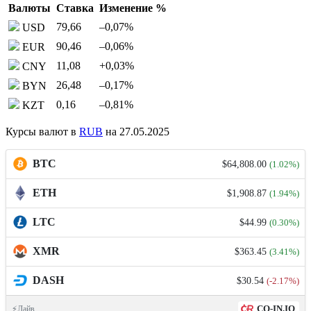
Валюты
Ставка
Изменение %
79,66
–0,07
%
USD
90,46
–0,06
%
EUR
11,08
+0,03
%
CNY
26,48
–0,17
%
BYN
0,16
–0,81
%
KZT
Курсы валют в
RUB
на 27.05.2025
BTC
$64,808.00
(1.02%)
ETH
$1,908.87
(1.94%)
LTC
$44.99
(0.30%)
XMR
$363.45
(3.41%)
DASH
$30.54
(-2.17%)
CO-IN.IO
⚡Лайв