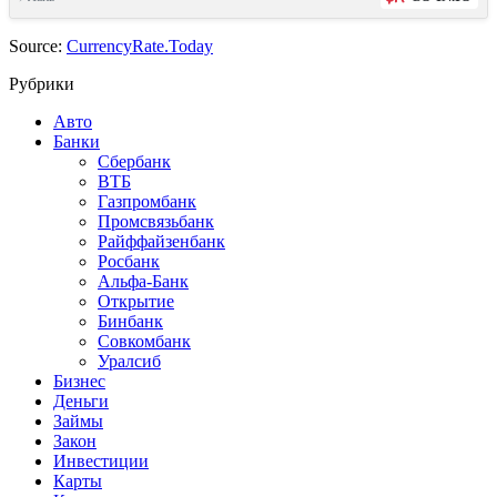
Source:
CurrencyRate.Today
Рубрики
Авто
Банки
Сбербанк
ВТБ
Газпромбанк
Промсвязьбанк
Райффайзенбанк
Росбанк
Альфа-Банк
Открытие
Бинбанк
Совкомбанк
Уралсиб
Бизнес
Деньги
Займы
Закон
Инвестиции
Карты